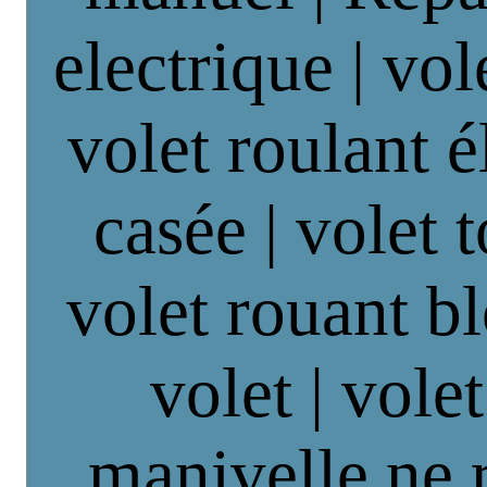
electrique | vol
volet roulant é
casée | volet 
volet rouant b
volet | vole
manivelle ne 