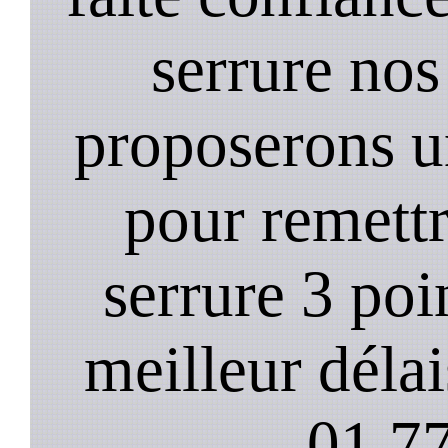
serrure nos
proposerons u
pour remett
serrure 3 poi
meilleur déla
01.77