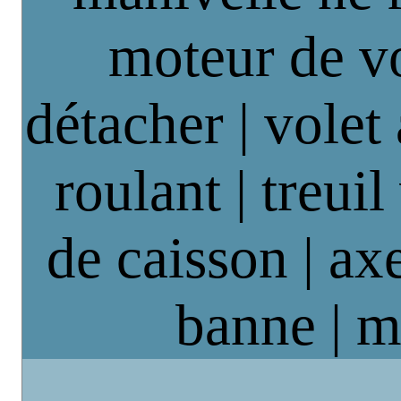
moteur de vo
détacher | volet
roulant | treuil
de caisson | axe
banne | m