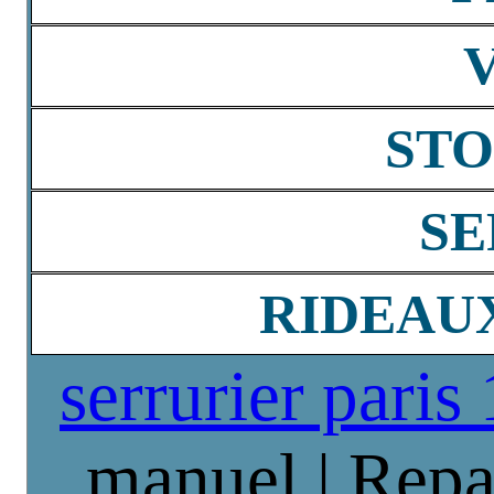
STO
SE
RIDEAU
serrurier paris
manuel | Repa