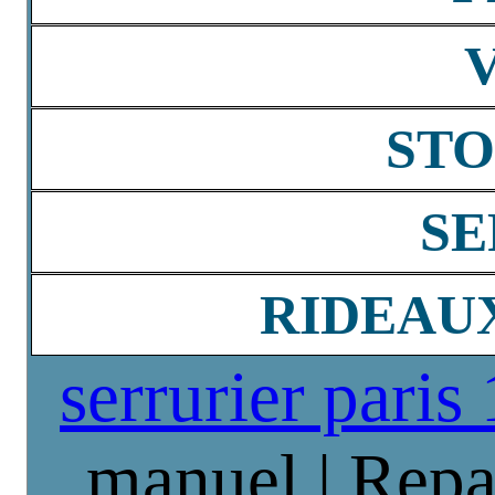
STO
SE
RIDEAU
serrurier paris
manuel | Repa