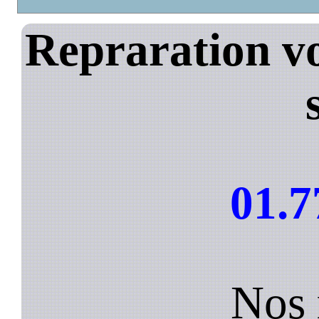
Repraration vo
01.7
Nos 