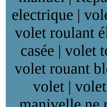
electrique | vol
volet roulant é
casée | volet 
volet rouant b
volet | vole
manivelle ne 