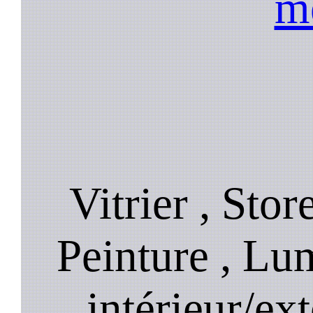
m
Vitrier , Stor
Peinture , Lu
intérieur/ext