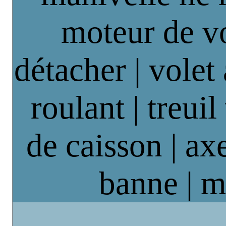
moteur de vo
détacher | volet
roulant | treuil
de caisson | axe
banne | m