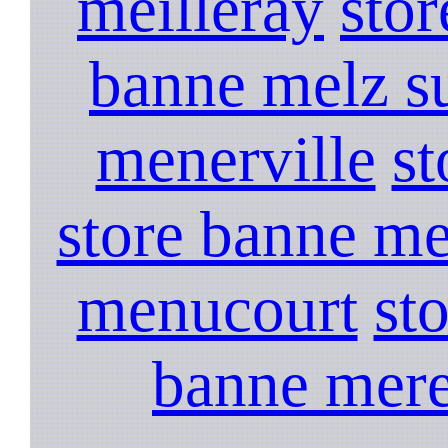
meilleray
sto
banne melz su
menerville
s
store banne me
menucourt
st
banne mere