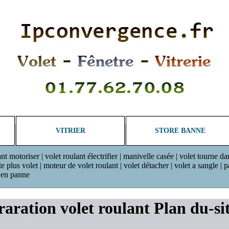
VITRIER
STORE BANNE
ant motoriser | volet roulant électrifier | manivelle casée | volet tourne da
plus volet | moteur de volet roulant | volet détacher | volet a sangle | pan
r en panne
aration volet roulant Plan du-si