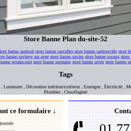
Store Banne Plan du-site-52
tore banne santeuil
store banne sarcelles
store banne sartrouville
store b
ore banne savigny sur orge
store banne savins
store banne sceaux
store
 banne seraincourt
store banne sermaise
store banne serris
store banne s
Tags
re , Luminaire , Décoration intérieur/extérieur , Enseigne , Électricité , 
Plombier , Chauffagiste
ant ce formulaire ↓
Conta
journée
01.77