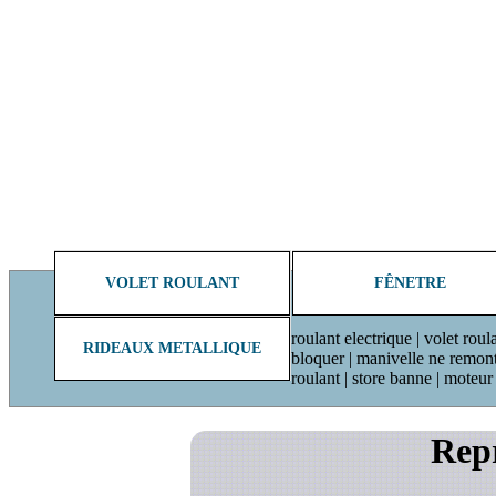
VOLET ROULANT
FÊNETRE
roulant electrique | volet roul
RIDEAUX METALLIQUE
bloquer | manivelle ne remonte 
roulant | store banne | moteu
Repr