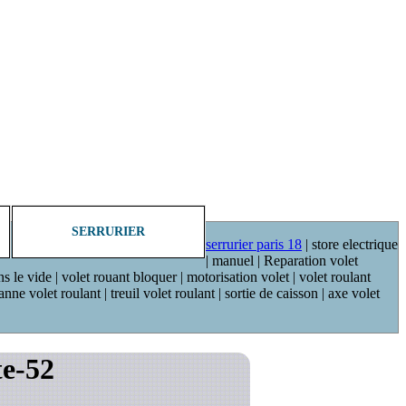
SERRURIER
serrurier paris 18
| store electrique
| manuel | Reparation volet
ns le vide | volet rouant bloquer | motorisation volet | volet roulant
ne volet roulant | treuil volet roulant | sortie de caisson | axe volet
te-52