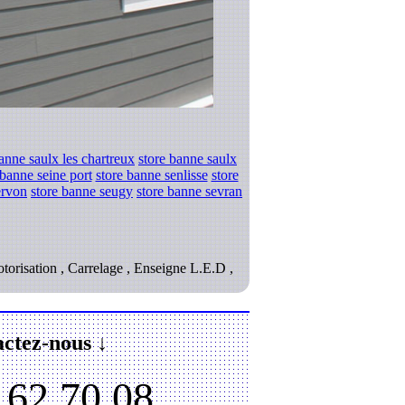
anne saulx les chartreux
store banne saulx
 banne seine port
store banne senlisse
store
ervon
store banne seugy
store banne sevran
Motorisation , Carrelage , Enseigne L.E.D ,
ctez-nous ↓
.62.70.08