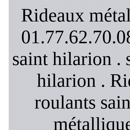
Rideaux métall
01.77.62.70.08
saint hilarion .
hilarion . R
roulants sain
métalliqu