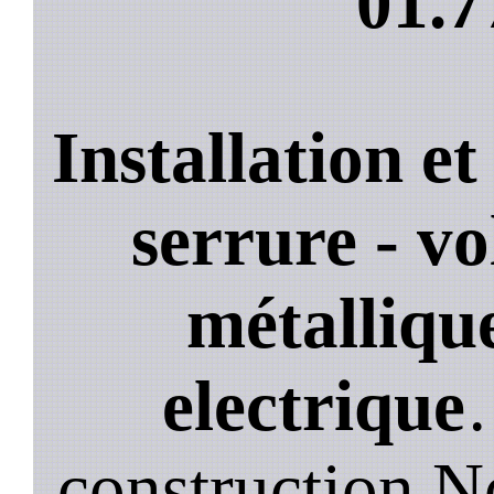
01.7
Installation e
serrure - vo
métallique
electrique
construction.N