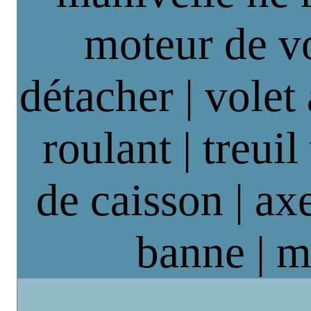
moteur de vo
détacher | volet
roulant | treuil
de caisson | axe
banne | m