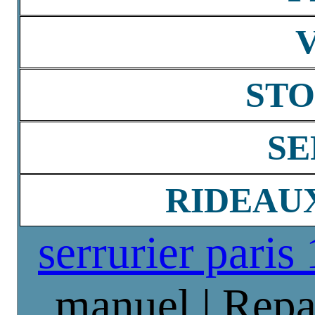
STO
SE
RIDEAU
serrurier paris
manuel | Repa