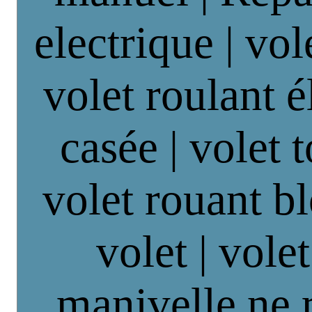
electrique | vol
volet roulant é
casée | volet 
volet rouant b
volet | vole
manivelle ne 