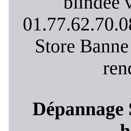
blindee v
01.77.62.70.0
Store Banne
ren
Dépannage S
h