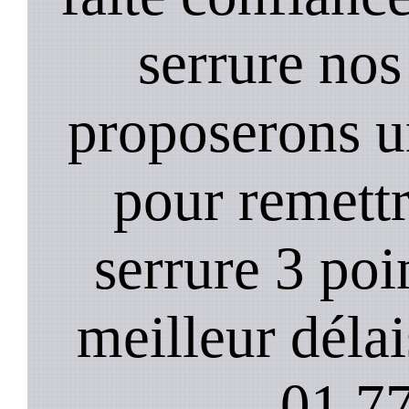
serrure nos
proposerons u
pour remett
serrure 3 poi
meilleur déla
01.77