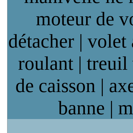
moteur de vo
détacher | volet
roulant | treuil
de caisson | axe
banne | m