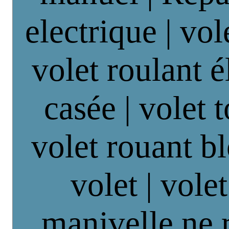
electrique | vol
volet roulant é
casée | volet 
volet rouant b
volet | vole
manivelle ne 