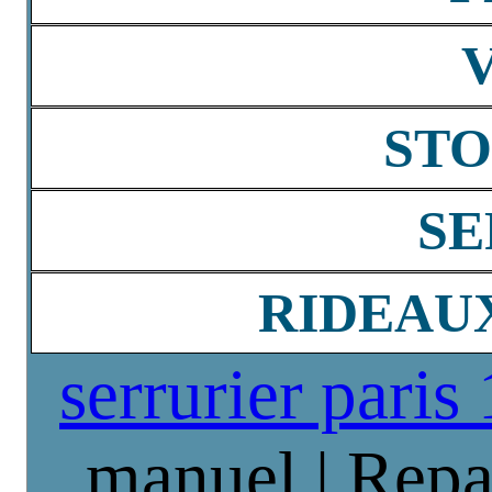
STO
SE
RIDEAU
serrurier paris
manuel | Repa