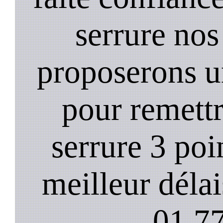
serrure nos
proposerons u
pour remett
serrure 3 poi
meilleur déla
01.77