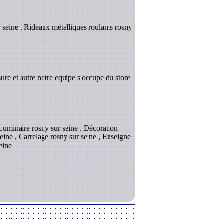
r seine . Rideaux métalliques roulants rosny
ure et autre notre equipe s'occupe du store
, Luminaire rosny sur seine , Décoration
 seine , Carrelage rosny sur seine , Enseigne
eine