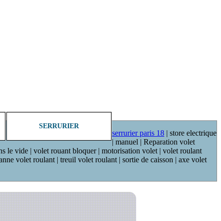
SERRURIER
serrurier paris 18
| store electrique
| manuel | Reparation volet
ns le vide | volet rouant bloquer | motorisation volet | volet roulant
ne volet roulant | treuil volet roulant | sortie de caisson | axe volet