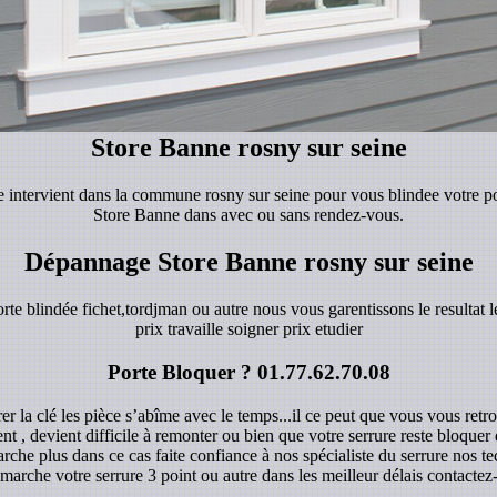
Store Banne rosny sur seine
se intervient dans la commune rosny sur seine pour vous blindee votre p
Store Banne dans avec ou sans rendez-vous.
Dépannage Store Banne rosny sur seine
orte blindée fichet,tordjman ou autre nous vous garentissons le resultat le
prix travaille soigner prix etudier
Porte Bloquer ?
01.77.62.70.08
r la clé les pièce s’abîme avec le temps...il ce peut que vous vous retro
ent , devient difficile à remonter ou bien que votre serrure reste bloque
rche plus dans ce cas faite confiance à nos spécialiste du serrure nos 
marche votre serrure 3 point ou autre dans les meilleur délais contacte