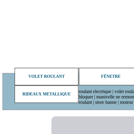
VOLET ROULANT
FÊNETRE
roulant electrique | volet roul
RIDEAUX METALLIQUE
bloquer | manivelle ne remonte 
roulant | store banne | moteu