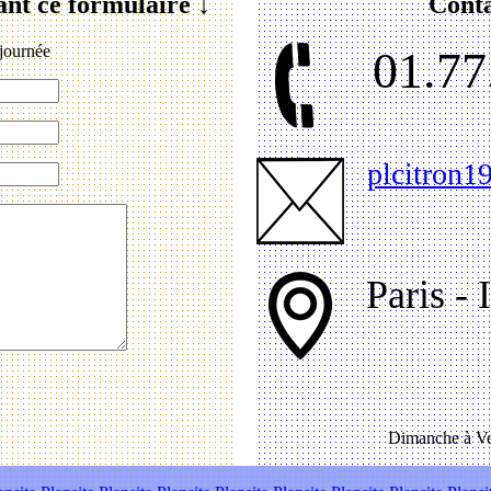
ant ce formulaire ↓
Conta
journée
01.77
plcitron
Paris - 
Dimanche à Ve