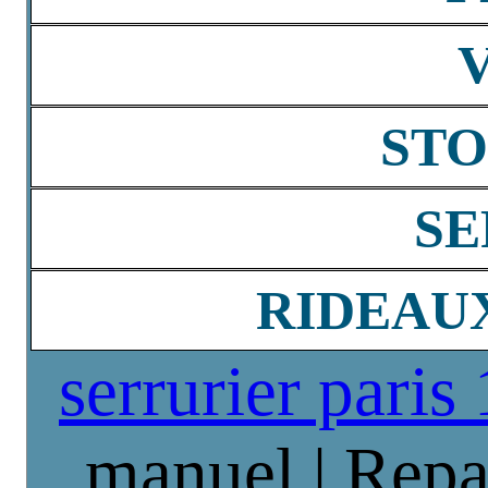
STO
SE
RIDEAU
serrurier paris
manuel | Repa