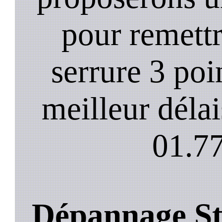
pour remett
serrure 3 poi
meilleur déla
01.77
Dépannage Sto