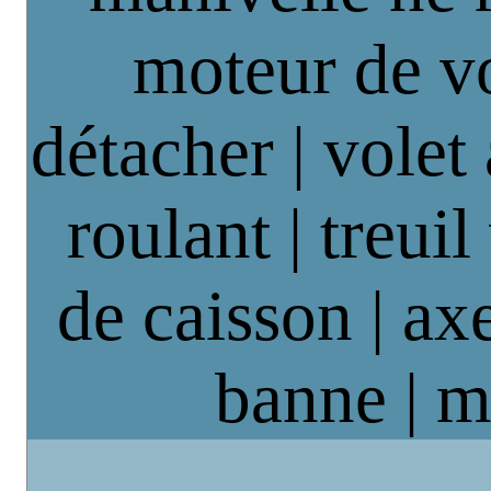
moteur de vo
détacher | volet
roulant | treuil
de caisson | axe
banne | m