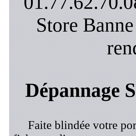
01.77.62.70.0
Store Banne
ren
Dépannage St
Faite blindée votre por