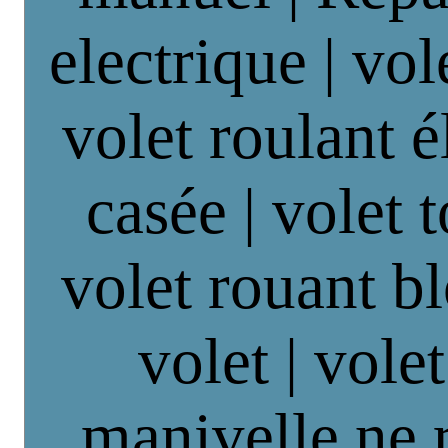
electrique | vol
volet roulant é
casée | volet 
volet rouant b
volet | vole
manivelle ne 