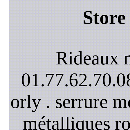
Store
Rideaux m
01.77.62.70.08
orly . serrure m
métalliques ro