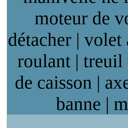
moteur de vo
détacher | volet
roulant | treuil
de caisson | axe
banne | m