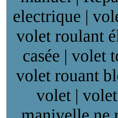
electrique | vol
volet roulant é
casée | volet 
volet rouant b
volet | vole
manivelle ne 