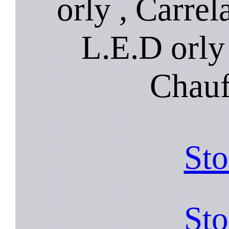
orly , Carrel
L.E.D orly 
Chauf
Sto
Sto