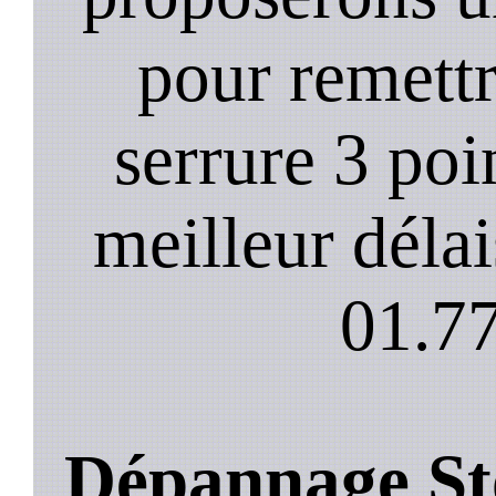
pour remett
serrure 3 poi
meilleur déla
01.77
Dépannage Sto