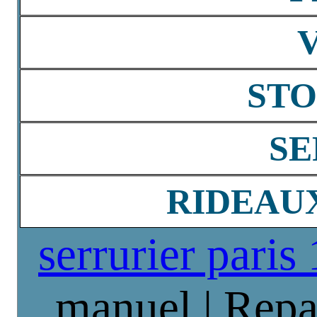
STO
SE
RIDEAU
serrurier paris
manuel | Repa