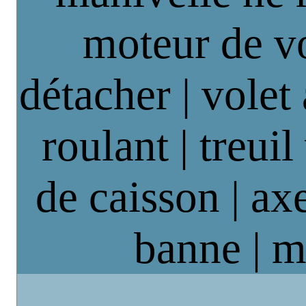
moteur de vo
détacher | volet
roulant | treuil
de caisson | axe
banne | m