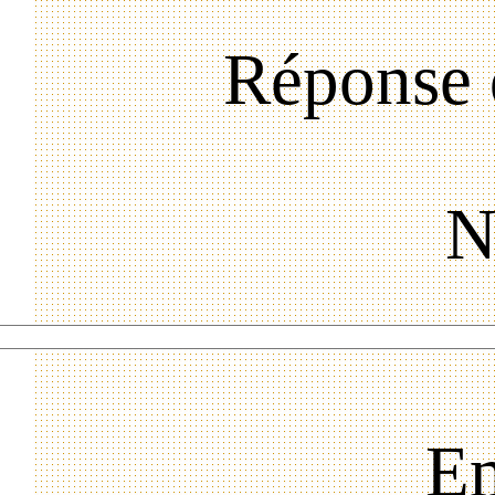
Réponse 
N
Em