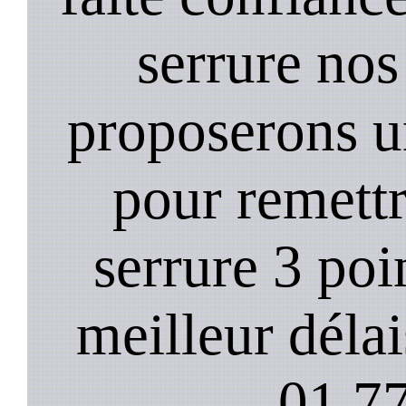
serrure nos
proposerons u
pour remett
serrure 3 poi
meilleur déla
01.77