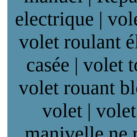
electrique | vol
volet roulant é
casée | volet 
volet rouant b
volet | vole
manivelle ne 