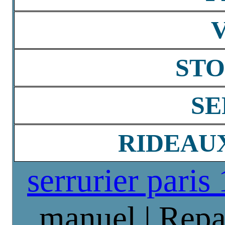
STO
SE
RIDEAU
serrurier paris
manuel | Repa