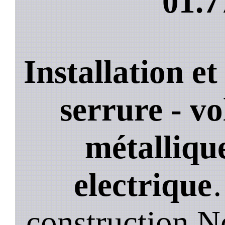
01.7
Installation e
serrure - vo
métallique
electrique
construction.N