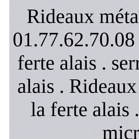
Rideaux métall
01.77.62.70.08 
ferte alais . se
alais . Rideaux
la ferte alais
micr