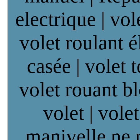
electrique | vol
volet roulant é
casée | volet 
volet rouant b
volet | vole
manivelle ne 