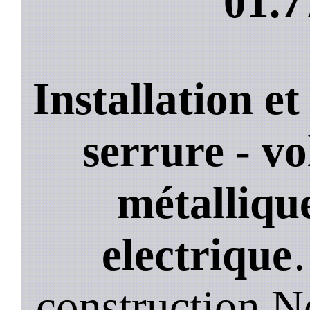
01.7
Installation e
serrure - vo
métallique
electrique
construction.N