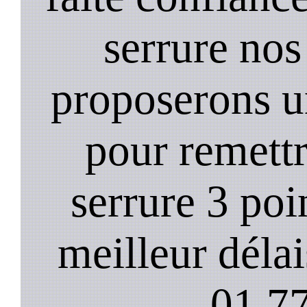
serrure nos
proposerons u
pour remett
serrure 3 poi
meilleur déla
01.77