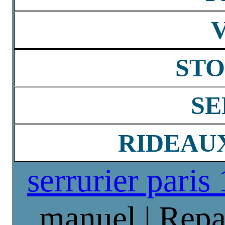
STO
SE
RIDEAU
serrurier paris
manuel | Repa