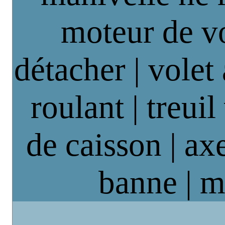
moteur de vo
détacher | volet
roulant | treuil
de caisson | axe
banne | m