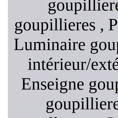
goupillier
goupillieres , P
Luminaire goup
intérieur/exté
Enseigne goupi
goupillier