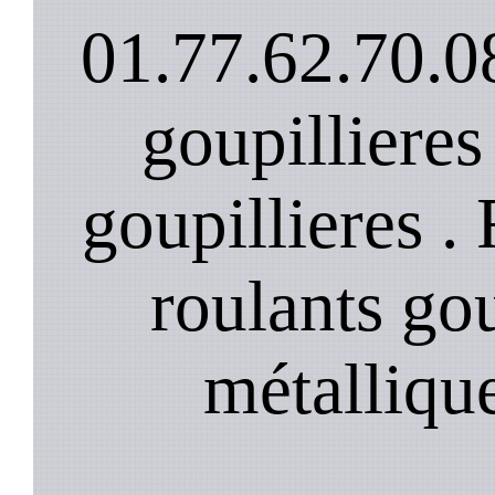
01.77.62.70.08
goupillieres
goupillieres .
roulants gou
métalliqu