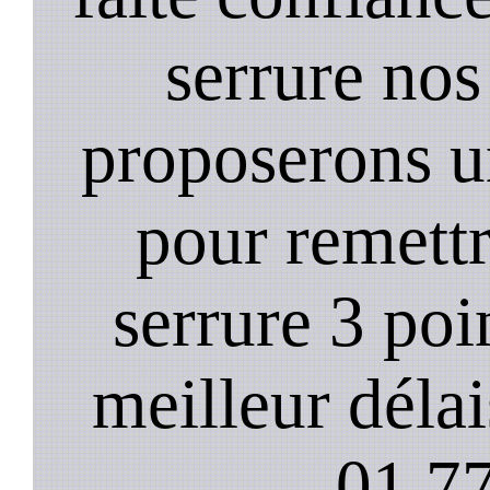
serrure nos
proposerons u
pour remett
serrure 3 poi
meilleur déla
01.77