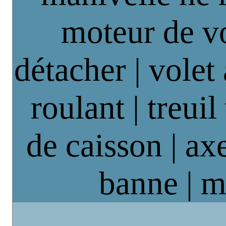
moteur de vo
détacher | volet
roulant | treuil
de caisson | axe
banne | m