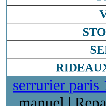
STO
SE
RIDEAU
serrurier paris
manuel | Repa