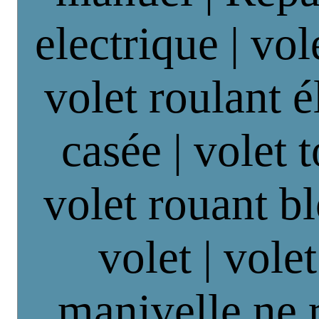
electrique | vol
volet roulant é
casée | volet 
volet rouant b
volet | vole
manivelle ne 