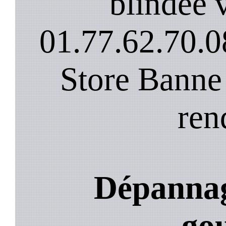
blindee v
01.77.62.70.0
Store Banne
ren
Dépannag
gou