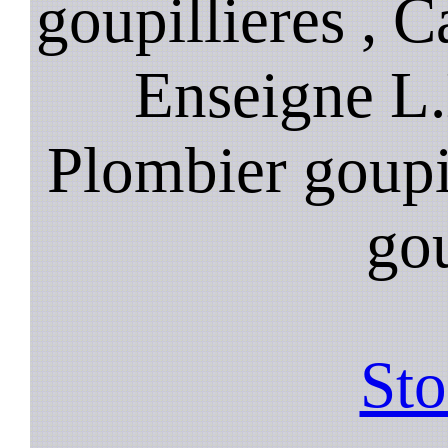
goupillieres , C
Enseigne L.
Plombier goupil
gou
Sto