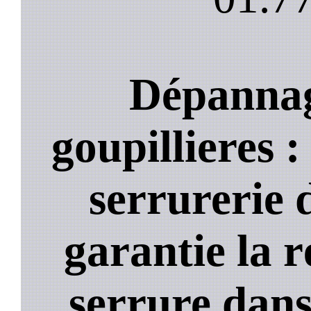
Dépannag
goupillieres :
serrurerie 
garantie la 
serrure dans