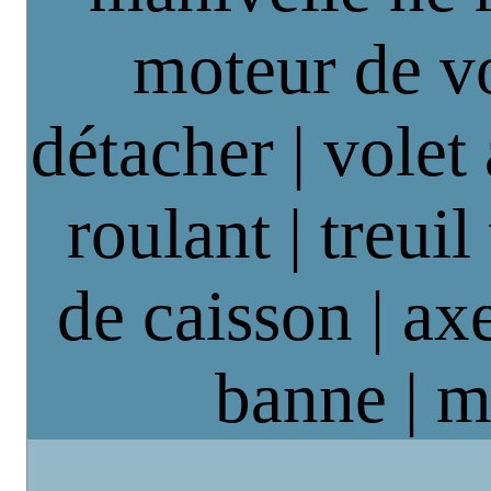
moteur de vo
détacher | volet
roulant | treuil
de caisson | axe
banne | m