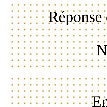
Réponse 
N
Em