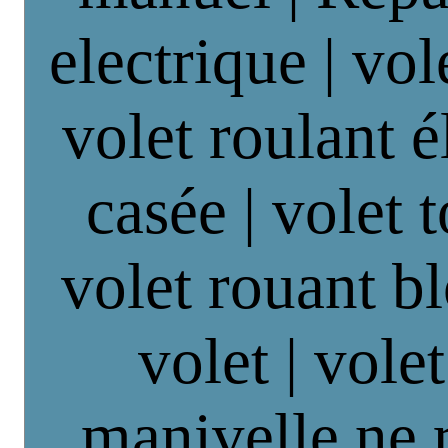
electrique | vol
volet roulant é
casée | volet 
volet rouant b
volet | vole
manivelle ne 