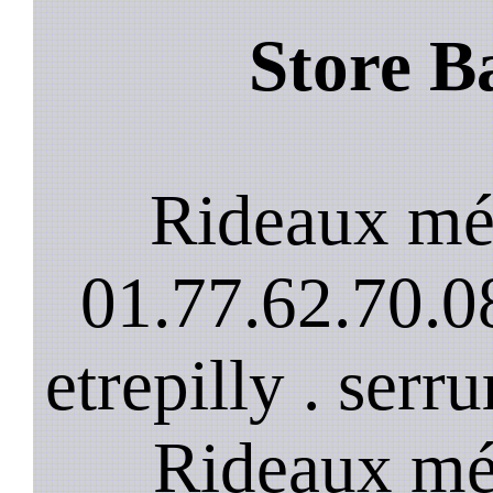
Store B
Rideaux mét
01.77.62.70.08
etrepilly . serr
Rideaux mét