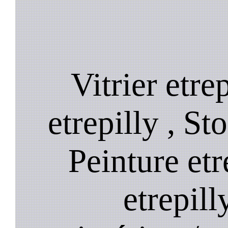
Vitrier etre
etrepilly , St
Peinture etr
etrepill