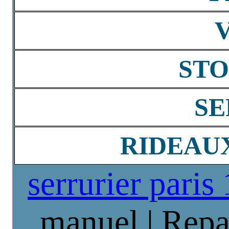
STO
SE
RIDEAU
serrurier paris
manuel | Repa