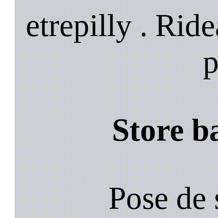
etrepilly . Rid
p
Store b
Pose de 