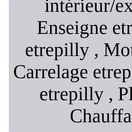
intérieur/ex
Enseigne etre
etrepilly , Mot
Carrelage etrep
etrepilly , P
Chauffag