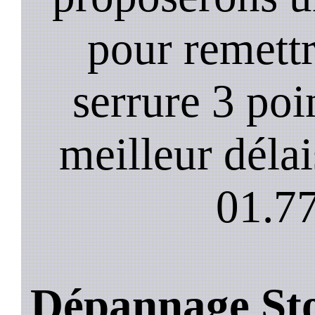
pour remett
serrure 3 poi
meilleur déla
01.77
Dépannage Stor