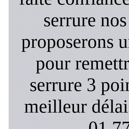
serrure nos
proposerons u
pour remett
serrure 3 poi
meilleur déla
01.77