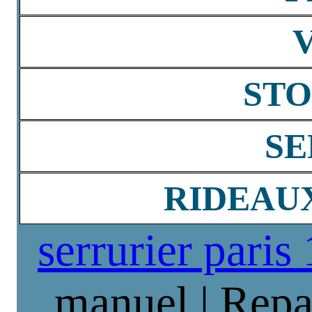
STO
SE
RIDEAU
serrurier paris
manuel | Repa