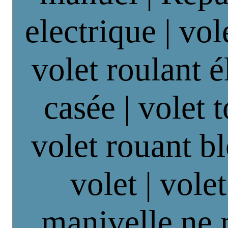
electrique | vol
volet roulant é
casée | volet 
volet rouant b
volet | vole
manivelle ne 