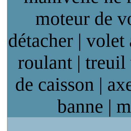
moteur de vo
détacher | volet
roulant | treuil
de caisson | axe
banne | m