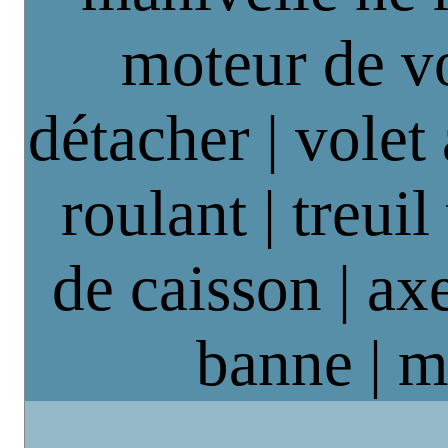
moteur de vo
détacher | volet
roulant | treuil
de caisson | axe
banne | m