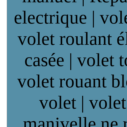
electrique | vol
volet roulant é
casée | volet 
volet rouant b
volet | vole
manivelle ne 