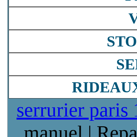
STO
SE
RIDEAU
serrurier paris
manuel | Repa