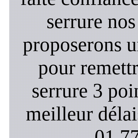
serrure nos
proposerons u
pour remett
serrure 3 poi
meilleur déla
01.77