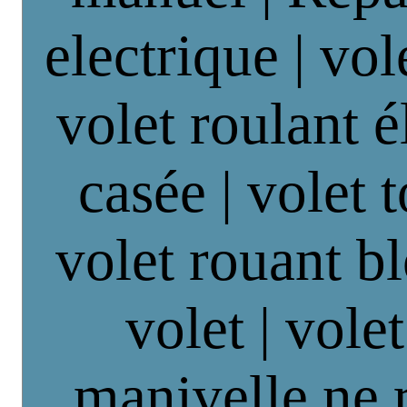
electrique | vol
volet roulant é
casée | volet 
volet rouant b
volet | vole
manivelle ne 