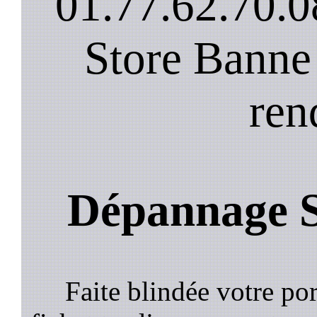
01.77.62.70.0
Store Banne
ren
Dépannage S
Faite blindée votre por