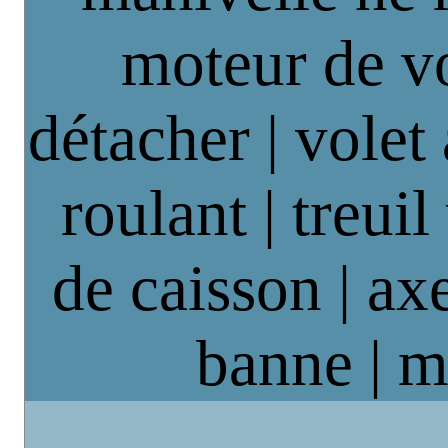
moteur de vo
détacher | volet
roulant | treuil
de caisson | axe
banne | m