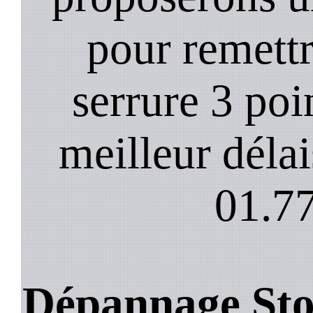
pour remett
serrure 3 poi
meilleur déla
01.77
Dépannage Sto