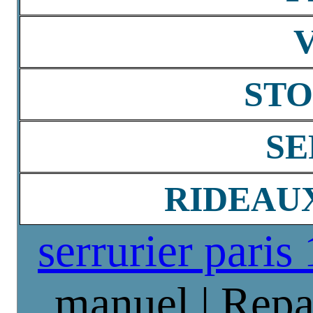
STO
SE
RIDEAU
serrurier paris
manuel | Repa