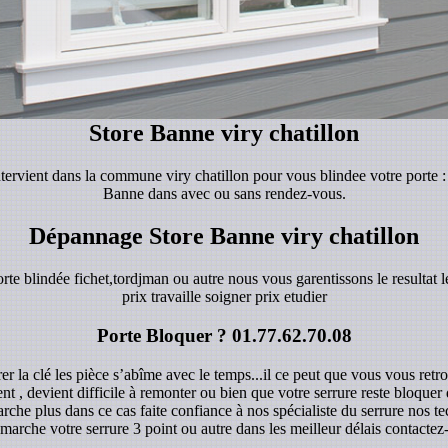
Store Banne viry chatillon
intervient dans la commune viry chatillon pour vous blindee votre porte 
Banne dans avec ou sans rendez-vous.
Dépannage Store Banne viry chatillon
orte blindée fichet,tordjman ou autre nous vous garentissons le resultat le
prix travaille soigner prix etudier
Porte Bloquer ?
01.77.62.70.08
r la clé les pièce s’abîme avec le temps...il ce peut que vous vous retro
ent , devient difficile à remonter ou bien que votre serrure reste bloque
rche plus dans ce cas faite confiance à nos spécialiste du serrure nos 
marche votre serrure 3 point ou autre dans les meilleur délais contacte