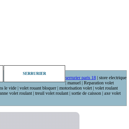
SERRURIER
serrurier paris 18
| store electrique
| manuel | Reparation volet
ns le vide | volet rouant bloquer | motorisation volet | volet roulant
ne volet roulant | treuil volet roulant | sortie de caisson | axe volet