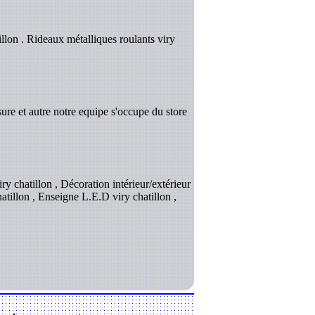
illon . Rideaux métalliques roulants viry
ure et autre notre equipe s'occupe du store
iry chatillon , Décoration intérieur/extérieur
chatillon , Enseigne L.E.D viry chatillon ,