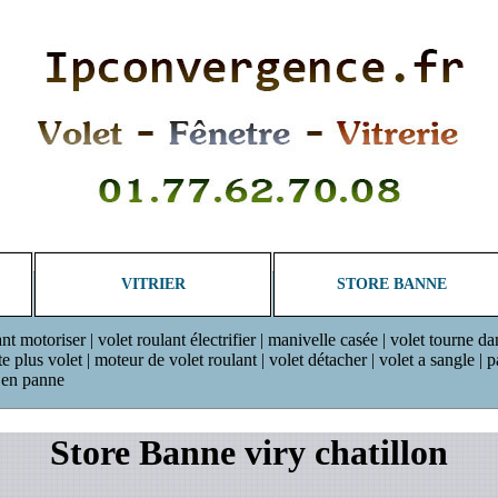
VITRIER
STORE BANNE
ant motoriser | volet roulant électrifier | manivelle casée | volet tourne da
plus volet | moteur de volet roulant | volet détacher | volet a sangle | pan
r en panne
Store Banne viry chatillon