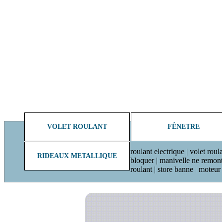
VOLET ROULANT
FÊNETRE
roulant electrique | volet roul
RIDEAUX METALLIQUE
bloquer | manivelle ne remonte 
roulant | store banne | moteu