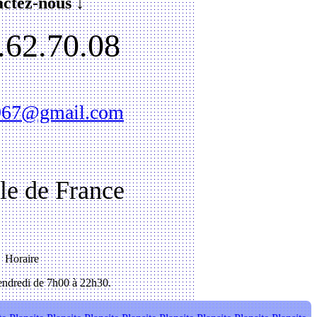
ctez-nous ↓
.62.70.08
1967@gmail.com
Ile de France
Horaire
ndredi de 7h00 à 22h30.