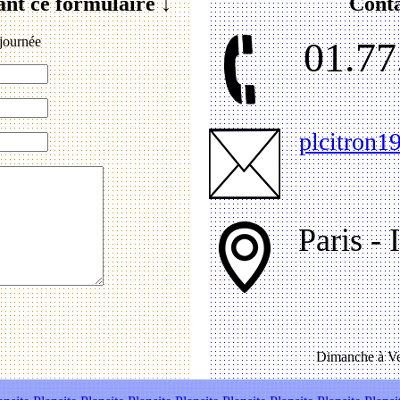
ant ce formulaire ↓
Conta
journée
01.77
plcitron
Paris - 
Dimanche à Ve