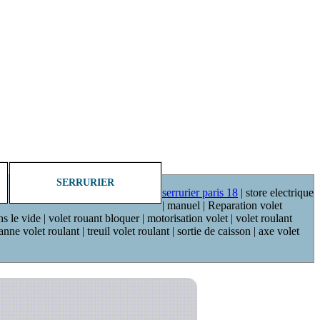
SERRURIER
serrurier paris 18
| store electrique
| manuel | Reparation volet
ns le vide | volet rouant bloquer | motorisation volet | volet roulant
ne volet roulant | treuil volet roulant | sortie de caisson | axe volet