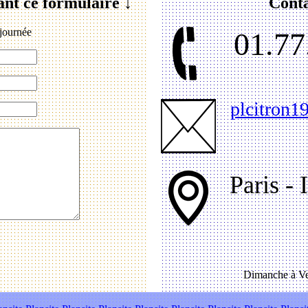
ant ce formulaire ↓
Conta
journée
01.77
plcitron
Paris - 
Dimanche à Ve