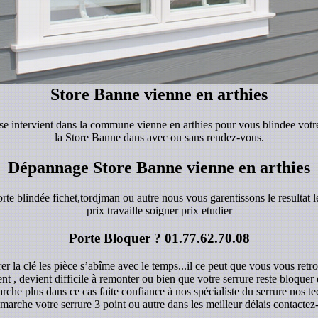
Store Banne vienne en arthies
rise intervient dans la commune vienne en arthies pour vous blindee votr
la Store Banne dans avec ou sans rendez-vous.
Dépannage Store Banne vienne en arthies
orte blindée fichet,tordjman ou autre nous vous garentissons le resultat le
prix travaille soigner prix etudier
Porte Bloquer ?
01.77.62.70.08
r la clé les pièce s’abîme avec le temps...il ce peut que vous vous retro
ent , devient difficile à remonter ou bien que votre serrure reste bloque
rche plus dans ce cas faite confiance à nos spécialiste du serrure nos 
marche votre serrure 3 point ou autre dans les meilleur délais contacte