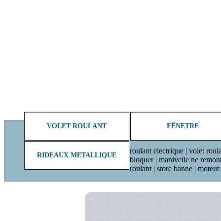
VOLET ROULANT
FÊNETRE
roulant electrique | volet roul
RIDEAUX METALLIQUE
bloquer | manivelle ne remonte 
roulant | store banne | moteu