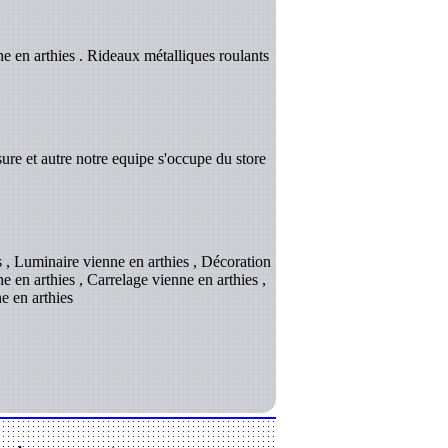
ne en arthies . Rideaux métalliques roulants
ure et autre notre equipe s'occupe du store
es , Luminaire vienne en arthies , Décoration
ne en arthies , Carrelage vienne en arthies ,
e en arthies