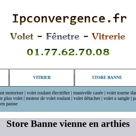
VITRIER
STORE BANNE
ant motoriser | volet roulant électrifier | manivelle casée | volet tourne da
plus volet | moteur de volet roulant | volet détacher | volet a sangle | pan
r en panne
Store Banne vienne en arthies