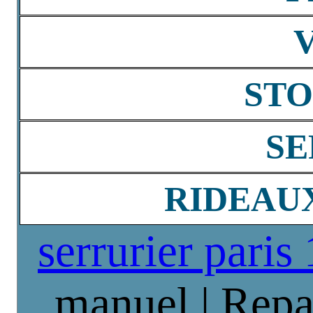
STO
SE
RIDEAU
serrurier paris
manuel | Repa