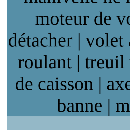
moteur de vo
détacher | volet
roulant | treuil
de caisson | axe
banne | m