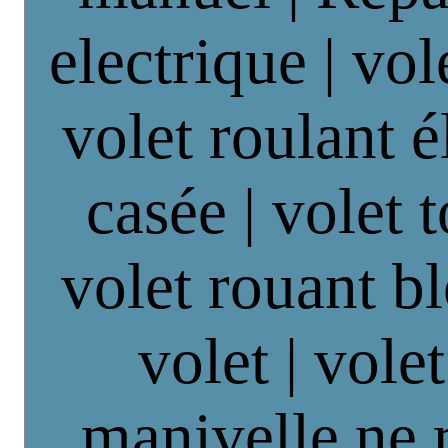
electrique | vol
volet roulant é
casée | volet 
volet rouant b
volet | vole
manivelle ne 