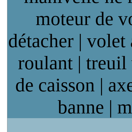
moteur de vo
détacher | volet
roulant | treuil
de caisson | axe
banne | m