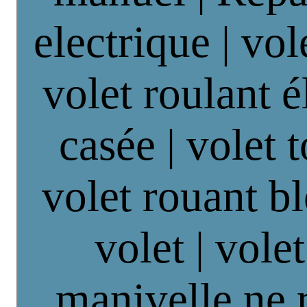
electrique | vol
volet roulant é
casée | volet 
volet rouant b
volet | vole
manivelle ne 