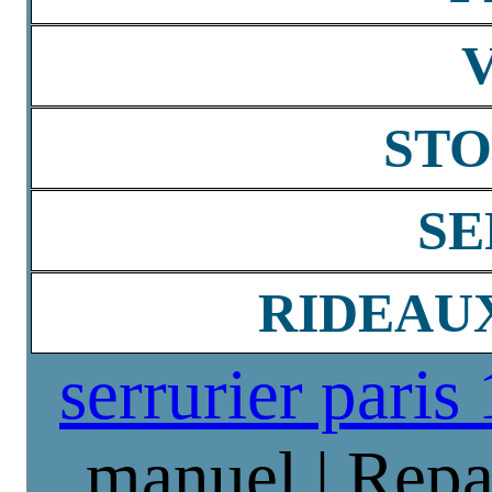
STO
SE
RIDEAU
serrurier paris
manuel | Repa