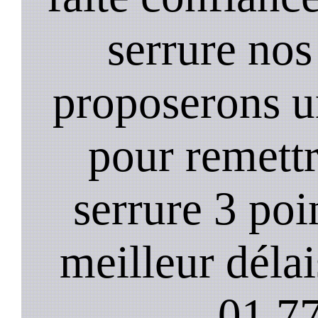
serrure nos
proposerons u
pour remett
serrure 3 poi
meilleur déla
01.77