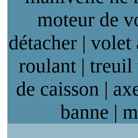
moteur de vo
détacher | volet
roulant | treuil
de caisson | axe
banne | m