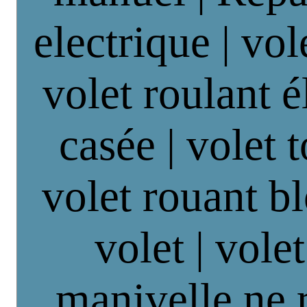
electrique | vol
volet roulant é
casée | volet 
volet rouant b
volet | vole
manivelle ne 