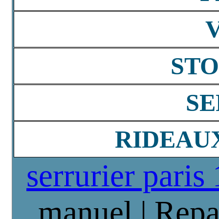
STO
SE
RIDEAU
serrurier paris
manuel | Repa