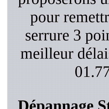
pour remett
serrure 3 poi
meilleur déla
01.77
Dépannage St