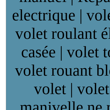
electrique | vol
volet roulant é
casée | volet 
volet rouant b
volet | vole
manivelle ne 