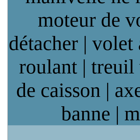
moteur de vo
détacher | volet
roulant | treuil
de caisson | axe
banne | m