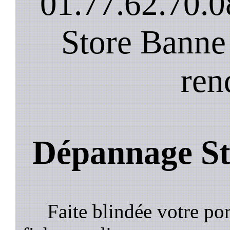
01.77.62.70.0
Store Banne
ren
Dépannage St
Faite blindée votre por