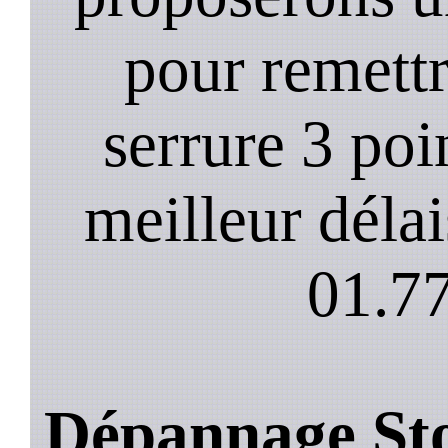
pour remett
serrure 3 poi
meilleur déla
01.77
Dépannage Sto