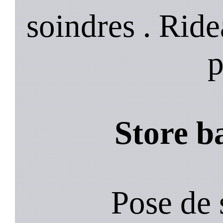
soindres . Rid
p
Store b
Pose de 