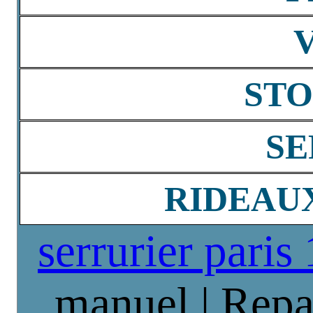
STO
SE
RIDEAU
serrurier paris
manuel | Repa