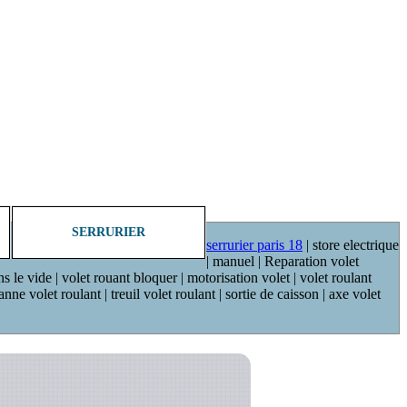
SERRURIER
serrurier paris 18
| store electrique
| manuel | Reparation volet
ns le vide | volet rouant bloquer | motorisation volet | volet roulant
ne volet roulant | treuil volet roulant | sortie de caisson | axe volet