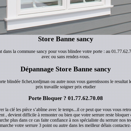
Store Banne sancy
ient dans la commune sancy pour vous blindee votre porte : au 01.77.62
avec ou sans rendez-vous.
Dépannage Store Banne sancy
orte blindée fichet,tordjman ou autre nous vous garentissons le resultat le
prix travaille soigner prix etudier
Porte Bloquer ?
01.77.62.70.08
r la clé les pièce s’abîme avec le temps...il ce peut que vous vous retro
ent , devient difficile à remonter ou bien que votre serrure reste bloque
rche plus dans ce cas faite confiance à nos spécialiste du serrure nos 
marche votre serrure 3 point ou autre dans les meilleur délais contacte