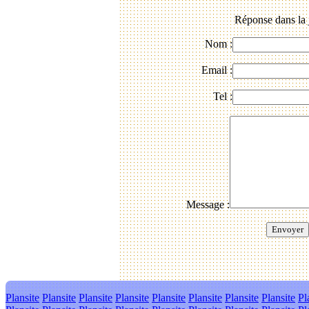
Réponse dans la 
Nom :
Email :
Tel :
Message :
Plansite
Plansite
Plansite
Plansite
Plansite
Plansite
Plansite
Plansite
Pl