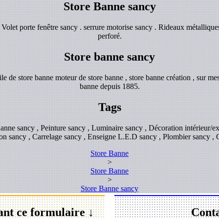
Store Banne sancy
olet porte fenêtre sancy . serrure motorise sancy . Rideaux métallique
perforé.
Store banne sancy
e de store banne moteur de store banne , store banne création , sur mes
banne depuis 1885.
Tags
Banne sancy , Peinture sancy , Luminaire sancy , Décoration intérieur/ext
ion sancy , Carrelage sancy , Enseigne L.E.D sancy , Plombier sancy , 
Store Banne
>
Store Banne
>
Store Banne sancy
ant ce formulaire ↓
Conta