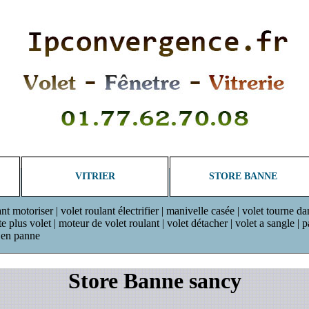
VITRIER
STORE BANNE
ant motoriser | volet roulant électrifier | manivelle casée | volet tourne da
plus volet | moteur de volet roulant | volet détacher | volet a sangle | pan
r en panne
Store Banne sancy