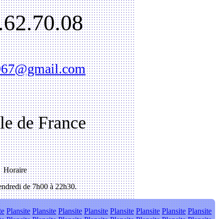
.62.70.08
1967@gmail.com
Ile de France
Horaire
ndredi de 7h00 à 22h30.
te
Plansite
Plansite
Plansite
Plansite
Plansite
Plansite
Plansite
Plansite