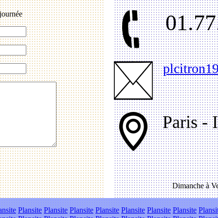
journée
01.77
plcitron
Paris - 
Dimanche à Ve
ansite
Plansite
Plansite
Plansite
Plansite
Plansite
Plansite
Plansite
Plansi