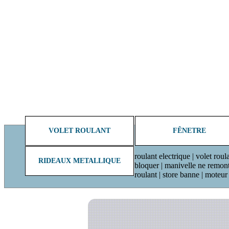
VOLET ROULANT
FÊNETRE
roulant electrique | volet roul
RIDEAUX METALLIQUE
bloquer | manivelle ne remonte 
roulant | store banne | moteu