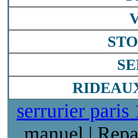
STO
SE
RIDEAU
serrurier paris
manuel | Repa