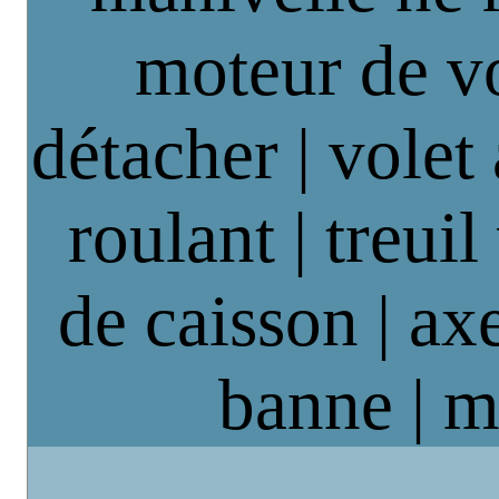
moteur de vo
détacher | volet
roulant | treuil
de caisson | axe
banne | m