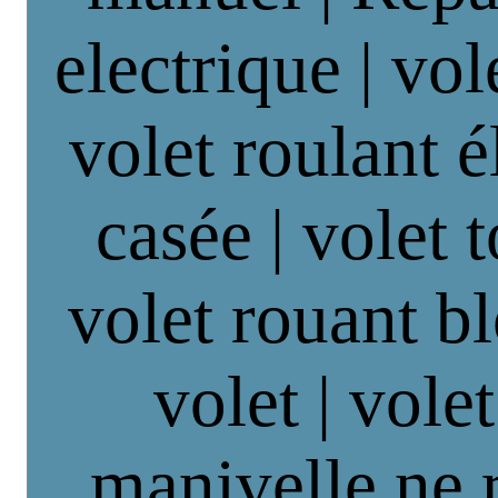
electrique | vol
volet roulant é
casée | volet 
volet rouant b
volet | vole
manivelle ne 