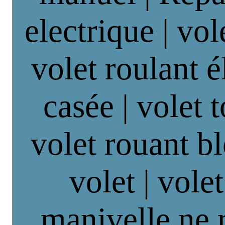
electrique | vol
volet roulant é
casée | volet 
volet rouant b
volet | vole
manivelle ne 