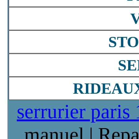
STO
SE
RIDEAU
serrurier paris
manuel | Repa