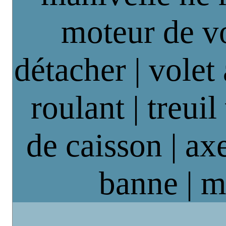
moteur de vo
détacher | volet
roulant | treuil
de caisson | axe
banne | m