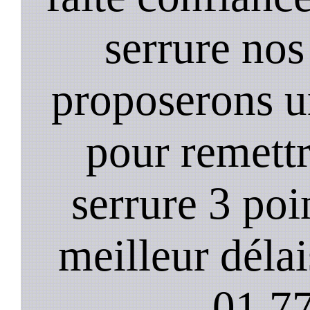
serrure nos
proposerons u
pour remett
serrure 3 poi
meilleur déla
01.77