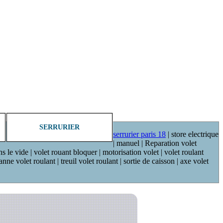
SERRURIER
serrurier paris 18
| store electrique
| manuel | Reparation volet
ns le vide | volet rouant bloquer | motorisation volet | volet roulant
ne volet roulant | treuil volet roulant | sortie de caisson | axe volet