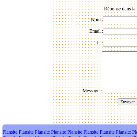
Réponse dans la 
Nom :
Email :
Tel :
Message :
Plansite
Plansite
Plansite
Plansite
Plansite
Plansite
Plansite
Plansite
Pl