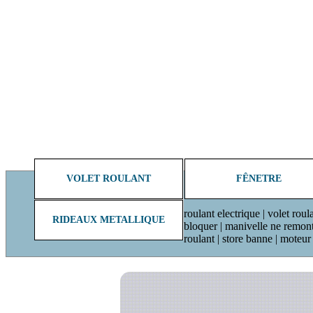
VOLET ROULANT
FÊNETRE
roulant electrique | volet roul
RIDEAUX METALLIQUE
bloquer | manivelle ne remonte 
roulant | store banne | moteu