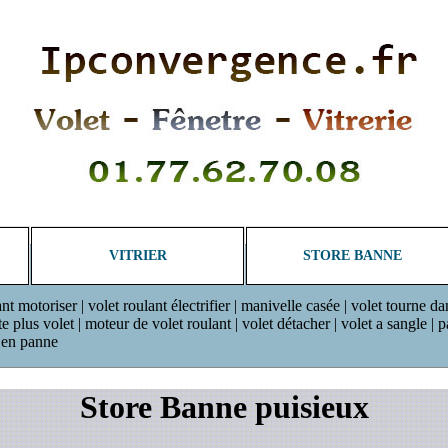
VITRIER
STORE BANNE
ant motoriser | volet roulant électrifier | manivelle casée | volet tourne da
plus volet | moteur de volet roulant | volet détacher | volet a sangle | pan
r en panne
Store Banne puisieux