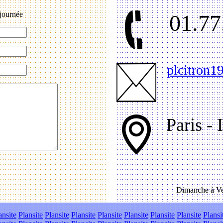
journée
01.77
plcitron
Paris - 
Dimanche à Ve
ansite
Plansite
Plansite
Plansite
Plansite
Plansite
Plansite
Plansite
Plansi