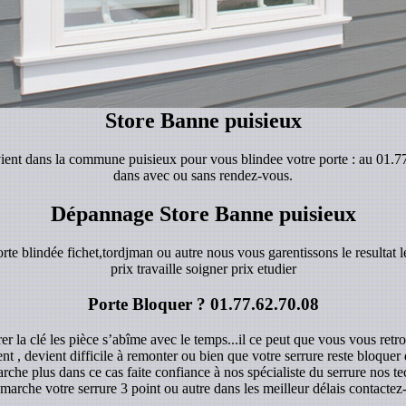
Store Banne puisieux
ervient dans la commune puisieux pour vous blindee votre porte : au 01.
dans avec ou sans rendez-vous.
Dépannage Store Banne puisieux
orte blindée fichet,tordjman ou autre nous vous garentissons le resultat le
prix travaille soigner prix etudier
Porte Bloquer ?
01.77.62.70.08
r la clé les pièce s’abîme avec le temps...il ce peut que vous vous retro
ent , devient difficile à remonter ou bien que votre serrure reste bloque
rche plus dans ce cas faite confiance à nos spécialiste du serrure nos 
marche votre serrure 3 point ou autre dans les meilleur délais contacte