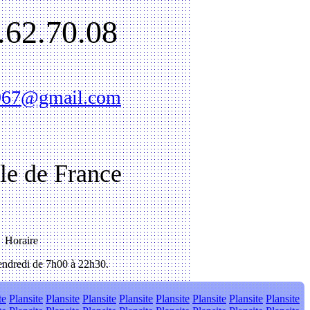
.62.70.08
1967@gmail.com
Ile de France
Horaire
ndredi de 7h00 à 22h30.
te
Plansite
Plansite
Plansite
Plansite
Plansite
Plansite
Plansite
Plansite