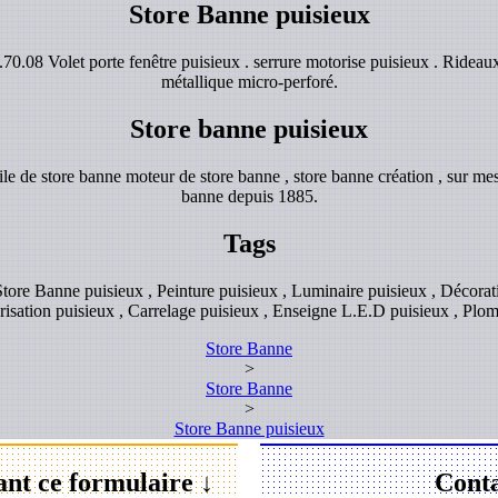
Store Banne puisieux
70.08 Volet porte fenêtre puisieux . serrure motorise puisieux . Rideaux
métallique micro-perforé.
Store banne puisieux
e de store banne moteur de store banne , store banne création , sur mes
banne depuis 1885.
Tags
 Store Banne puisieux , Peinture puisieux , Luminaire puisieux , Décorati
orisation puisieux , Carrelage puisieux , Enseigne L.E.D puisieux , Plo
Store Banne
>
Store Banne
>
Store Banne puisieux
ant ce formulaire ↓
Conta