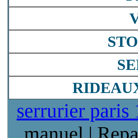
STO
SE
RIDEAU
serrurier paris
manuel | Repa