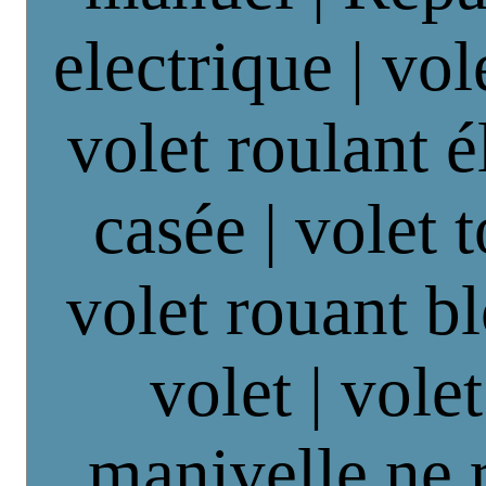
electrique | vol
volet roulant é
casée | volet 
volet rouant b
volet | vole
manivelle ne 