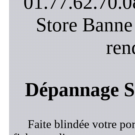
01.77.62.70.0
Store Banne
ren
Dépannage St
Faite blindée votre por