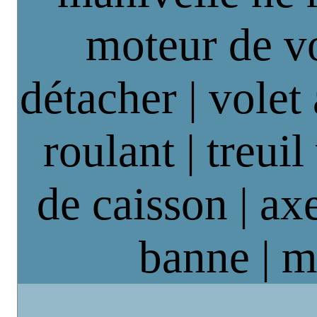
moteur de vo
détacher | volet
roulant | treuil
de caisson | axe
banne | m