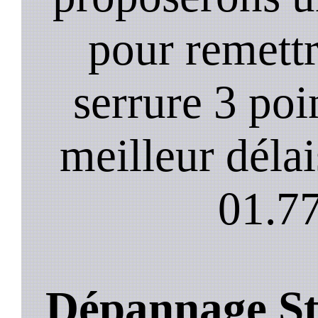
pour remett
serrure 3 poi
meilleur déla
01.77
Dépannage Sto