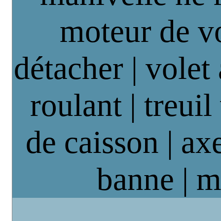
moteur de vo
détacher | volet
roulant | treuil
de caisson | axe
banne | m