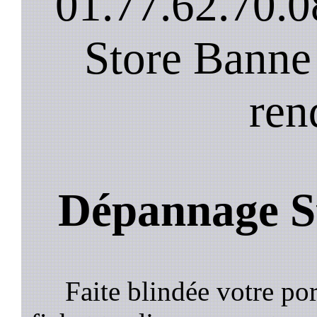
01.77.62.70.0
Store Banne
ren
Dépannage St
Faite blindée votre por