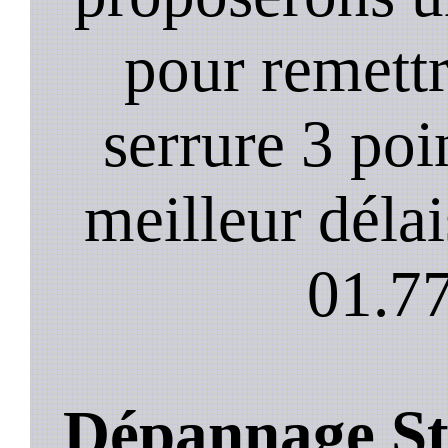
pour remett
serrure 3 poi
meilleur déla
01.77
Dépannage Sto