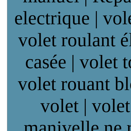
electrique | vol
volet roulant é
casée | volet 
volet rouant b
volet | vole
manivelle ne 