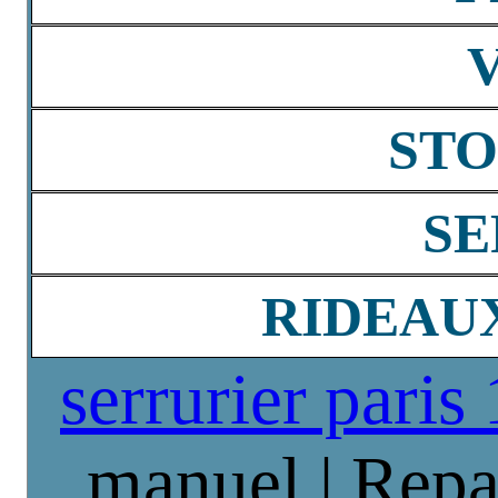
STO
SE
RIDEAU
serrurier paris
manuel | Repa