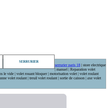
SERRURIER
serrurier paris 18
| store electrique
| manuel | Reparation volet
ns le vide | volet rouant bloquer | motorisation volet | volet roulant
ne volet roulant | treuil volet roulant | sortie de caisson | axe volet