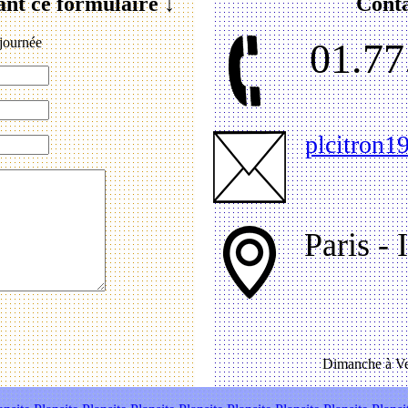
ant ce formulaire ↓
Conta
journée
01.77
plcitron
Paris - 
Dimanche à Ve