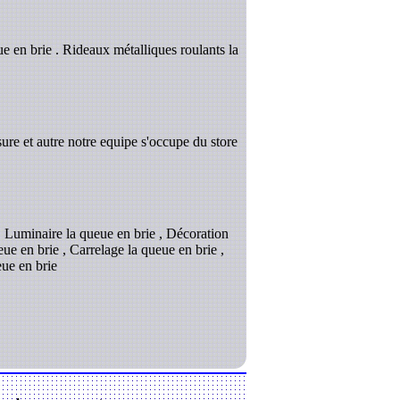
e en brie . Rideaux métalliques roulants la
ure et autre notre equipe s'occupe du store
 , Luminaire la queue en brie , Décoration
eue en brie , Carrelage la queue en brie ,
eue en brie