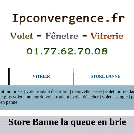
VITRIER
STORE BANNE
ant motoriser | volet roulant électrifier | manivelle casée | volet tourne da
plus volet | moteur de volet roulant | volet détacher | volet a sangle | pan
r en panne
Store Banne la queue en brie