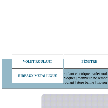
VOLET ROULANT
FÊNETRE
roulant electrique | volet roul
RIDEAUX METALLIQUE
bloquer | manivelle ne remonte 
roulant | store banne | moteu