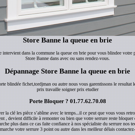
Store Banne la queue en brie
se intervient dans la commune la queue en brie pour vous blindee votre 
Store Banne dans avec ou sans rendez-vous.
Dépannage Store Banne la queue en brie
orte blindée fichet,tordjman ou autre nous vous garentissons le resultat le
prix travaille soigner prix etudier
Porte Bloquer ?
01.77.62.70.08
r la clé les pièce s’abîme avec le temps...il ce peut que vous vous retro
ent , devient difficile à remonter ou bien que votre serrure reste bloque
rche plus dans ce cas faite confiance à nos spécialiste du serrure nos 
marche votre serrure 3 point ou autre dans les meilleur délais contacte