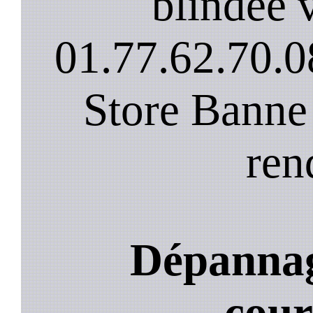
blindee v
01.77.62.70.0
Store Banne
ren
Dépannag
cou