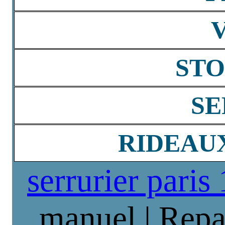
STO
SE
RIDEAU
serrurier paris
manuel | Repa