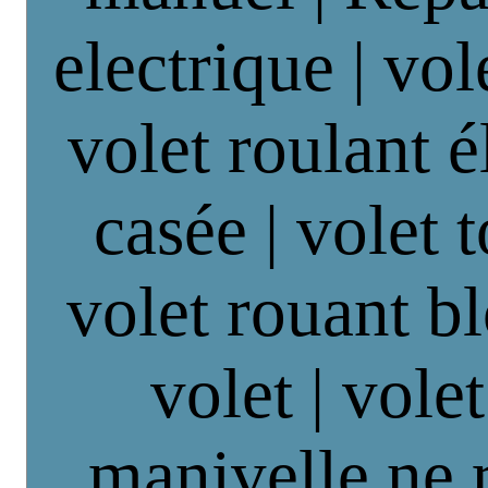
electrique | vol
volet roulant é
casée | volet 
volet rouant b
volet | vole
manivelle ne 