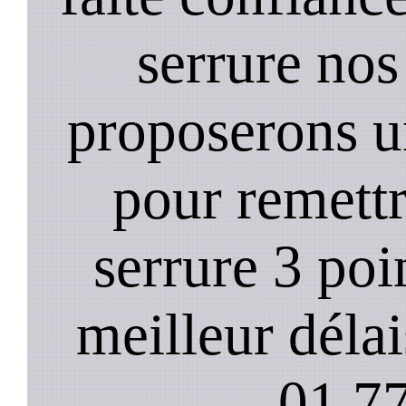
serrure nos
proposerons u
pour remett
serrure 3 poi
meilleur déla
01.77