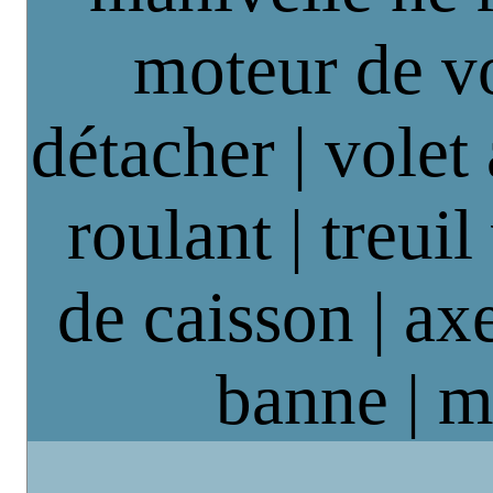
moteur de vo
détacher | volet
roulant | treuil
de caisson | axe
banne | m