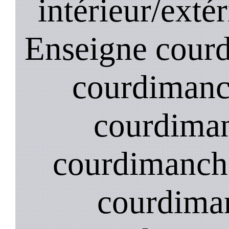
intérieur/exté
Enseigne courd
courdimanc
courdiman
courdimanch
courdima