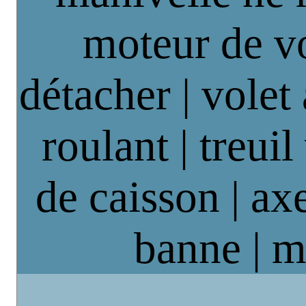
moteur de vo
détacher | volet
roulant | treuil
de caisson | axe
banne | m