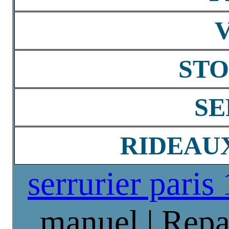
STO
SE
RIDEAU
serrurier paris
manuel | Repa