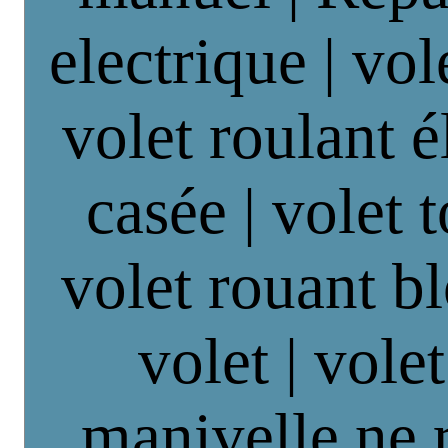
electrique | vol
volet roulant é
casée | volet 
volet rouant b
volet | vole
manivelle ne 