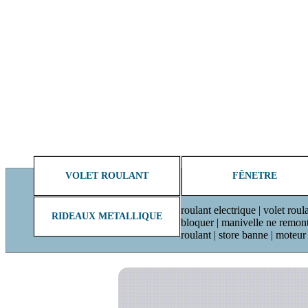
VOLET ROULANT
FÊNETRE
roulant electrique | volet roul
RIDEAUX METALLIQUE
bloquer | manivelle ne remonte 
roulant | store banne | moteu