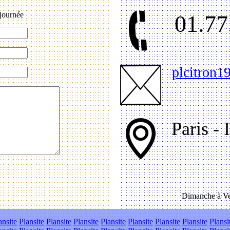
journée
01.77
plcitron
Paris - 
Dimanche à Ve
ansite
Plansite
Plansite
Plansite
Plansite
Plansite
Plansite
Plansite
Plansi