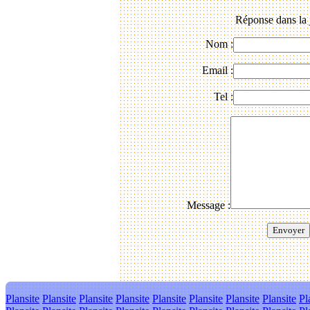
Réponse dans la 
Nom :
Email :
Tel :
Message :
Plansite
Plansite
Plansite
Plansite
Plansite
Plansite
Plansite
Plansite
Pl