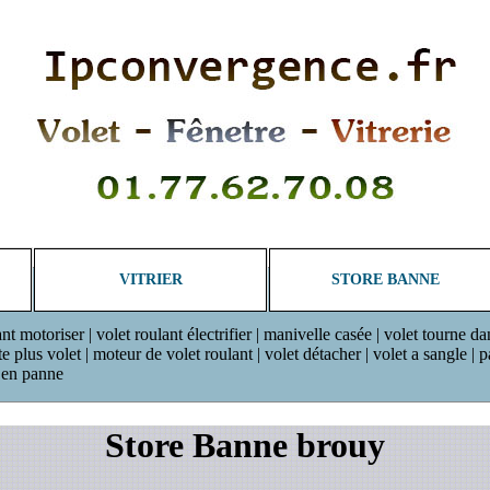
VITRIER
STORE BANNE
ant motoriser | volet roulant électrifier | manivelle casée | volet tourne da
plus volet | moteur de volet roulant | volet détacher | volet a sangle | pan
r en panne
Store Banne brouy