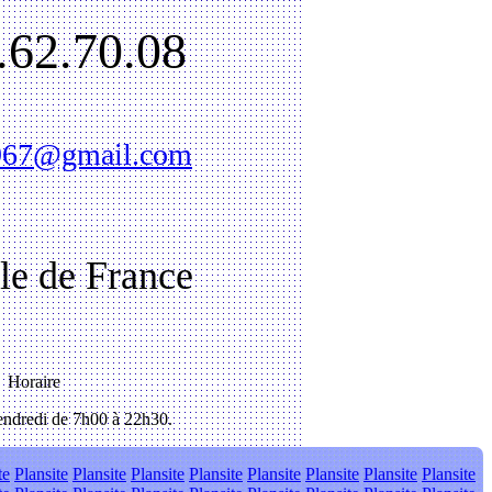
.62.70.08
1967@gmail.com
Ile de France
Horaire
ndredi de 7h00 à 22h30.
te
Plansite
Plansite
Plansite
Plansite
Plansite
Plansite
Plansite
Plansite