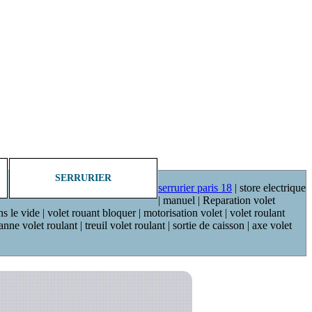
SERRURIER
serrurier paris 18
| store electrique
| manuel | Reparation volet
ns le vide | volet rouant bloquer | motorisation volet | volet roulant
ne volet roulant | treuil volet roulant | sortie de caisson | axe volet