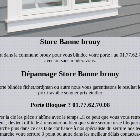
Store Banne brouy
ient dans la commune brouy pour vous blindee votre porte : au 01.77.62
avec ou sans rendez-vous.
Dépannage Store Banne brouy
orte blindée fichet,tordjman ou autre nous vous garentissons le resultat le
prix travaille soigner prix etudier
Porte Bloquer ?
01.77.62.70.08
r la clé les pièce s’abîme avec le temps...il ce peut que vous vous retro
ent , devient difficile à remonter ou bien que votre serrure reste bloque
rche plus dans ce cas faite confiance à nos spécialiste du serrure nos 
marche votre serrure 3 point ou autre dans les meilleur délais contacte