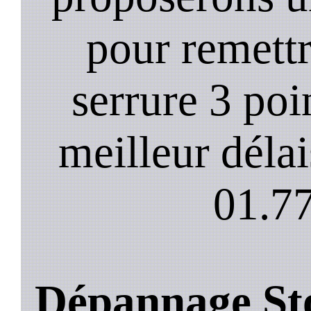
pour remett
serrure 3 poi
meilleur déla
01.77
Dépannage Sto