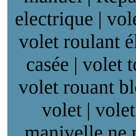
electrique | vol
volet roulant é
casée | volet 
volet rouant b
volet | vole
manivelle ne 