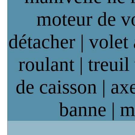
moteur de vo
détacher | volet
roulant | treuil
de caisson | axe
banne | m