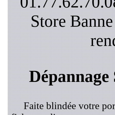
01.77.62.70.0
Store Banne
ren
Dépannage S
Faite blindée votre por