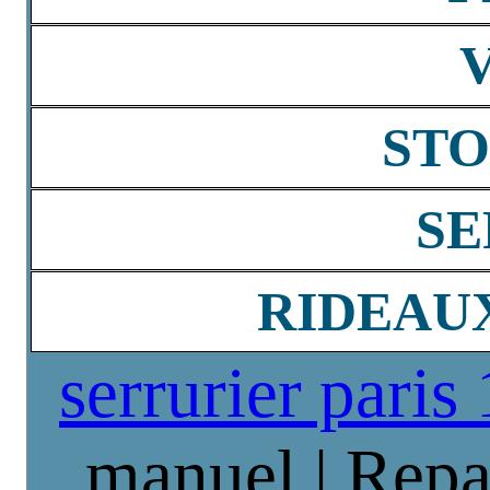
STO
SE
RIDEAU
serrurier paris
manuel | Repa