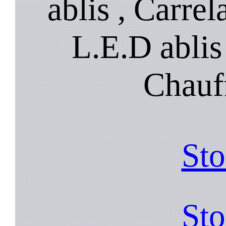
ablis , Carrel
L.E.D ablis 
Chauff
Sto
Sto