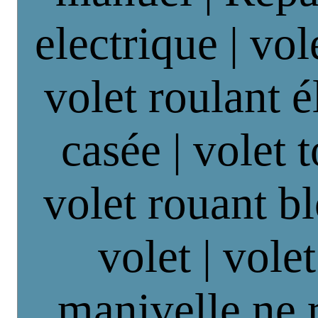
electrique | vol
volet roulant é
casée | volet 
volet rouant b
volet | vole
manivelle ne 