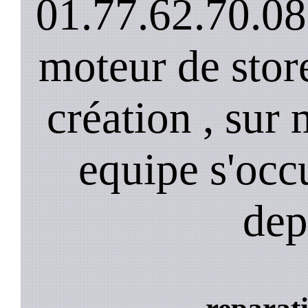
01.77.62.70.08
moteur de stor
création , sur 
equipe s'occ
dep