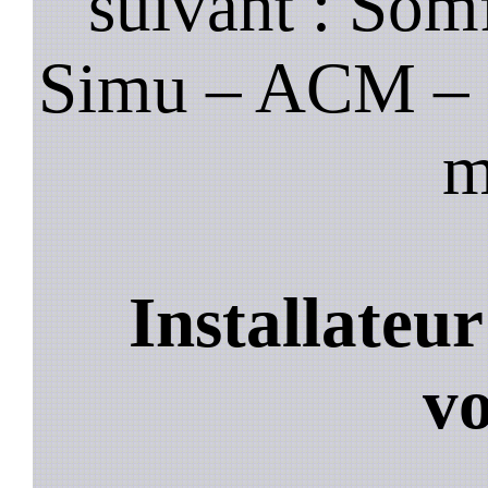
suivant : Som
Simu – ACM – B
m
Installateu
vo