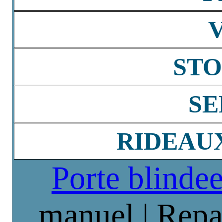
STO
SE
RIDEAU
Porte blinde
manuel | Repa