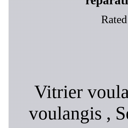
reparati
Rate
Vitrier voul
voulangis , S