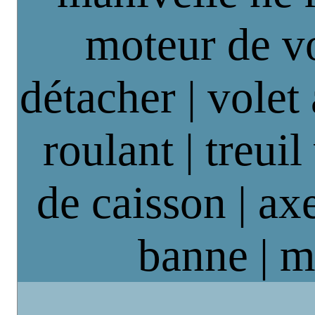
moteur de vo
détacher | volet
roulant | treuil
de caisson | axe
banne | m