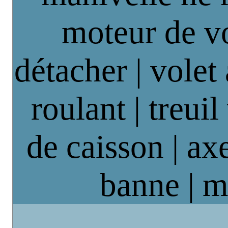
moteur de vo
détacher | volet
roulant | treuil
de caisson | axe
banne | m