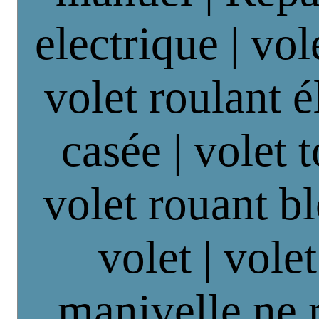
electrique | vol
volet roulant é
casée | volet 
volet rouant b
volet | vole
manivelle ne 