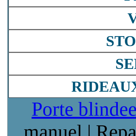
STO
SE
RIDEAU
Porte blinde
manuel | Repa