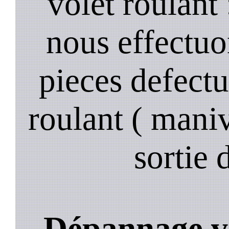
volet roulant
nous effectuo
pieces defectu
roulant ( manive
sortie 
Dépannage vo