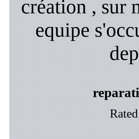
création , sur 
equipe s'occ
dep
reparati
Rate