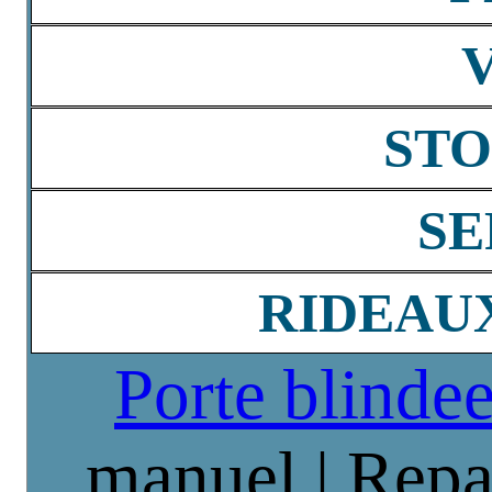
STO
SE
RIDEAU
Porte blinde
manuel | Repa