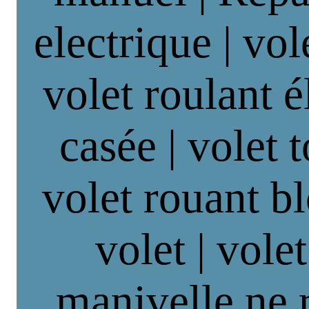
electrique | vol
volet roulant é
casée | volet 
volet rouant b
volet | vole
manivelle ne 