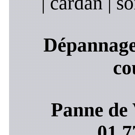
| cardan | so
Dépannage 
co
Panne de 
01.7