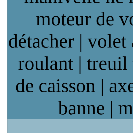
moteur de vo
détacher | volet
roulant | treuil
de caisson | axe
banne | m