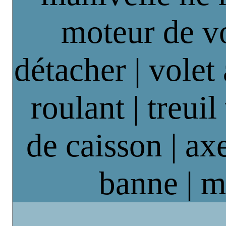
moteur de vo
détacher | volet
roulant | treuil
de caisson | axe
banne | m