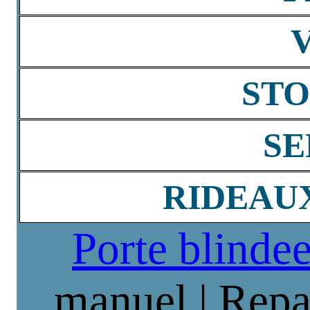
STO
SE
RIDEAU
Porte blinde
manuel | Repa