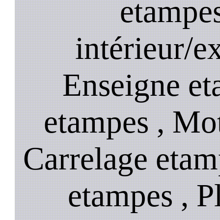
etampes
intérieur/e
Enseigne eta
etampes , Mot
Carrelage etam
etampes , P