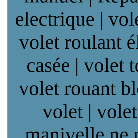
electrique | vol
volet roulant é
casée | volet 
volet rouant b
volet | vole
manivelle ne 