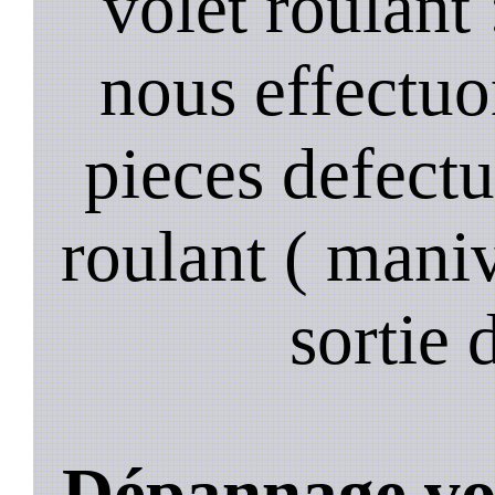
volet roulant
nous effectuo
pieces defectu
roulant ( manive
sortie 
Dépannage vol