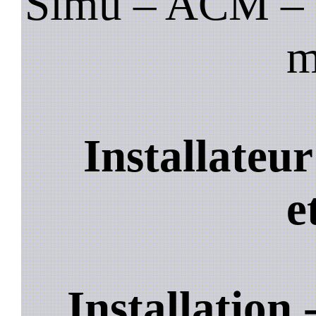
Simu – ACM – B
m
Installateu
e
Installation