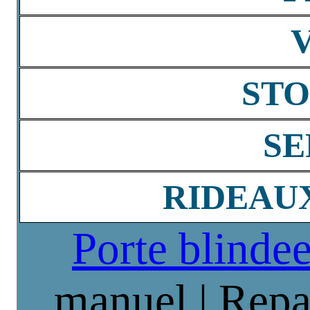
STO
SE
RIDEAU
Porte blinde
manuel | Repa