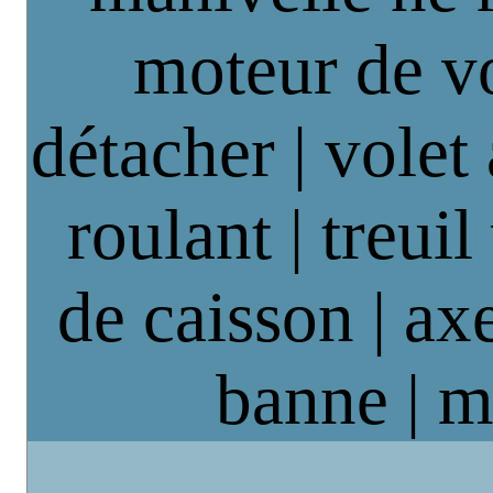
moteur de vo
détacher | volet
roulant | treuil
de caisson | axe
banne | m