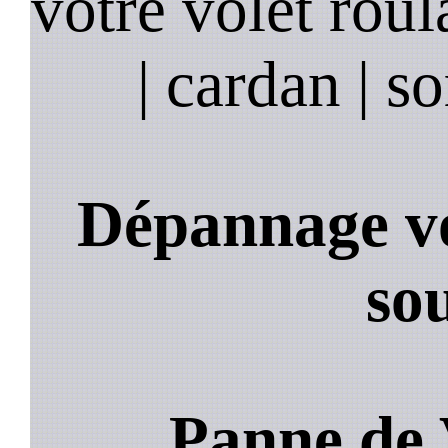
votre volet roula
| cardan | so
Dépannage vo
so
Panne de 