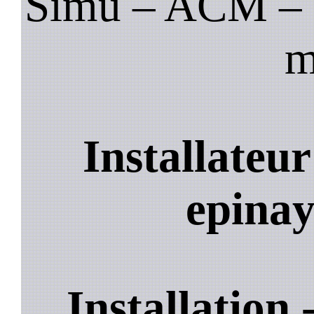
Simu – ACM – B
m
Installateu
epinay
Installation