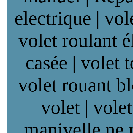
electrique | vol
volet roulant é
casée | volet 
volet rouant b
volet | vole
manivelle ne 