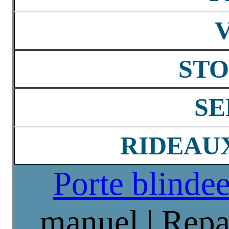
STO
SE
RIDEAU
Porte blinde
manuel | Repa