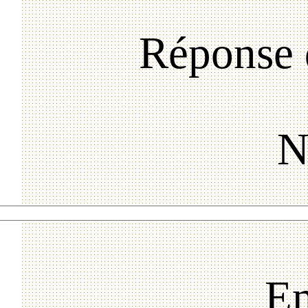
Réponse 
N
Em