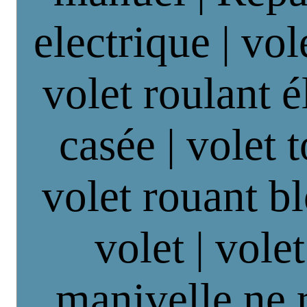
electrique | vol
volet roulant é
casée | volet 
volet rouant b
volet | vole
manivelle ne 