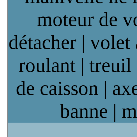
moteur de vo
détacher | volet
roulant | treuil
de caisson | axe
banne | m