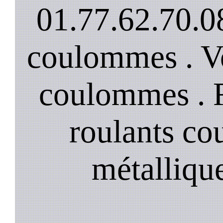
01.77.62.70.08
coulommes . Vo
coulommes . 
roulants c
métalliqu