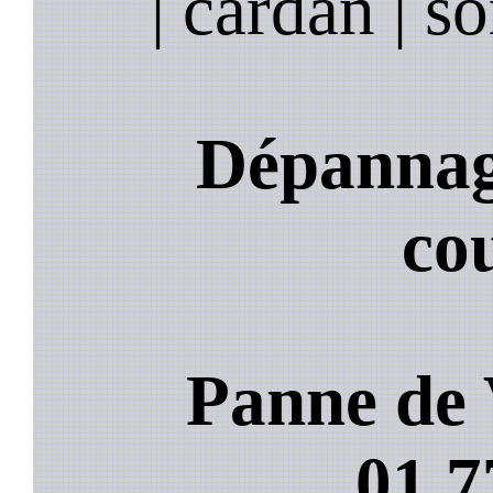
| cardan | so
Dépannage
co
Panne de 
01.7