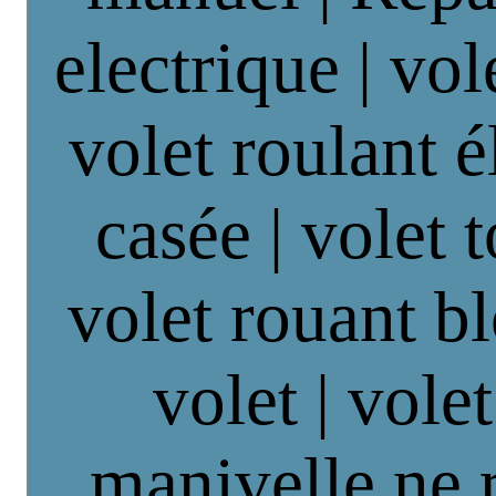
electrique | vol
volet roulant é
casée | volet 
volet rouant b
volet | vole
manivelle ne 