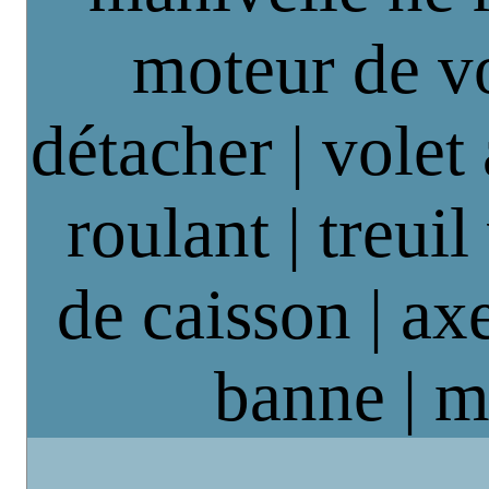
moteur de vo
détacher | volet
roulant | treuil
de caisson | axe
banne | m