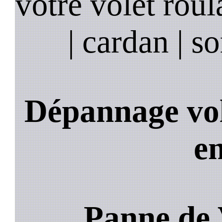
votre volet roula
| cardan | so
Dépannage vol
e
Panne de 