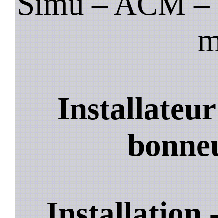
Simu – ACM – B
m
Installateu
bonneu
Installation