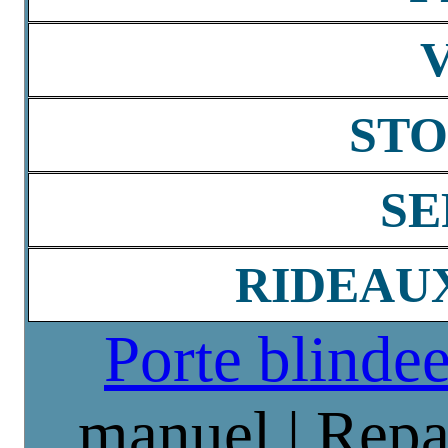
STO
SE
RIDEAU
Porte blinde
manuel | Repa