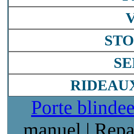
STO
SE
RIDEAU
Porte blinde
manuel | Repa