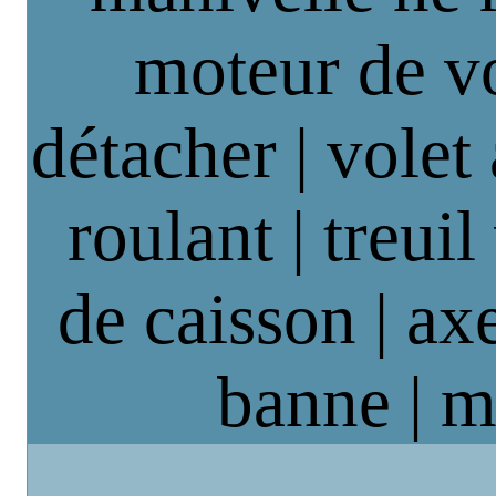
moteur de vo
détacher | volet
roulant | treuil
de caisson | axe
banne | m