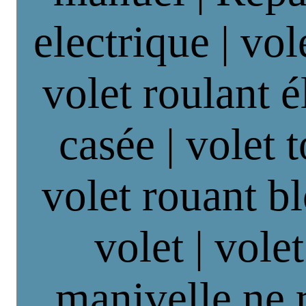
electrique | vol
volet roulant é
casée | volet 
volet rouant b
volet | vole
manivelle ne 