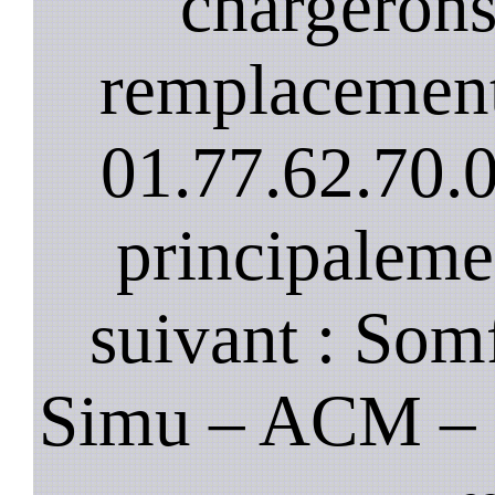
chargerons
remplacement
01.77.62.70.
principaleme
suivant : Som
Simu – ACM – B