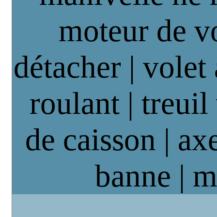
moteur de vo
détacher | volet
roulant | treuil
de caisson | axe
banne | m