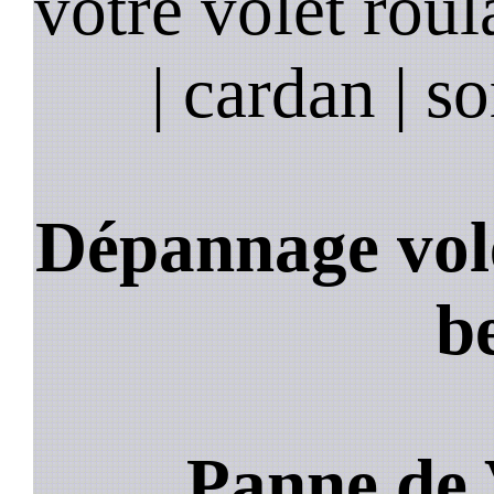
votre volet roula
| cardan | so
Dépannage vole
b
Panne de 