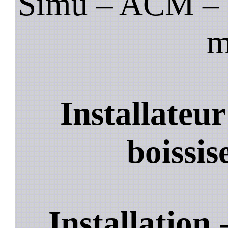
Simu – ACM – B
m
Installateu
boissis
Installation