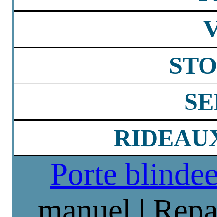
STO
SE
RIDEAU
Porte blinde
manuel | Repa