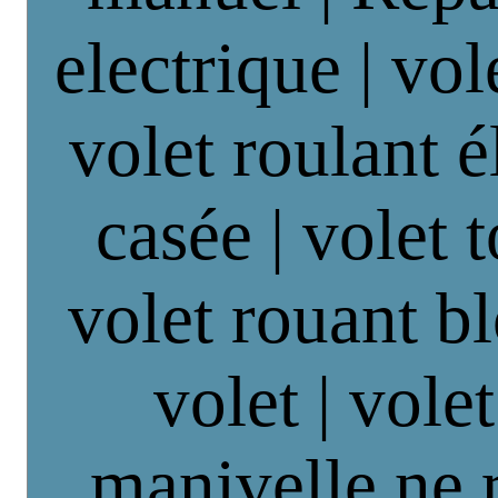
electrique | vol
volet roulant é
casée | volet 
volet rouant b
volet | vole
manivelle ne 