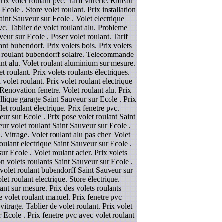
rix volet roulant pvc. Tarif vitrerie. Rideau
cole . Store volet roulant. Prix installation
aint Sauveur sur Ecole . Volet electrique
c. Tablier de volet roulant alu. Probleme
eur sur Ecole . Poser volet roulant. Tarif
nt bubendorf. Prix volets bois. Prix volets
let roulant bubendorff solaire. Telecommande
lant alu. Volet roulant aluminium sur mesure.
 roulant. Prix volets roulants électriques.
volet roulant. Prix volet roulant electrique
enovation fenetre. Volet roulant alu. Prix
allique garage Saint Sauveur sur Ecole . Prix
et roulant électrique. Prix fenetre pvc.
r sur Ecole . Prix pose volet roulant Saint
ur volet roulant Saint Sauveur sur Ecole .
 Vitrage. Volet roulant alu pas cher. Volet
roulant electrique Saint Sauveur sur Ecole .
ur Ecole . Volet roulant acier. Prix volets
on volets roulants Saint Sauveur sur Ecole .
r volet roulant bubendorff Saint Sauveur sur
let roulant electrique. Store électrique.
lant sur mesure. Prix des volets roulants
se volet roulant manuel. Prix fenetre pvc
itrage. Tablier de volet roulant. Prix volet
r Ecole . Prix fenetre pvc avec volet roulant