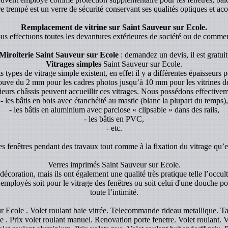
re trempé est un verre de sécurité conservant ses qualités optiques et aco
Remplacement de vitrine sur Saint Sauveur sur Ecole.
s effectuons toutes les devantures extérieures de société ou de comme
Miroiterie Saint Sauveur sur Ecole
: demandez un devis, il est gratuit
Vitrages simples
Saint Sauveur sur Ecole.
s types de vitrage simple existent, en effet il y a différentes épaisseurs p
rouve du 2 mm pour les cadres photos jusqu’à 10 mm pour les vitrines de p
ieurs châssis peuvent accueillir ces vitrages. Nous possédons effectivem
- les bâtis en bois avec étanchéité au mastic (blanc la plupart du temps),
- les bâtis en aluminium avec parclose « clipsable » dans des rails,
- les bâtis en PVC,
- etc.
es fenêtres pendant des travaux tout comme à la fixation du vitrage qu’el
Verres imprimés Saint Sauveur sur Ecole.
écoration, mais ils ont également une qualité très pratique telle l’occul
 employés soit pour le vitrage des fenêtres ou soit celui d'une douche pou
toute l’intimité.
ur Ecole . Volet roulant baie vitrée. Telecommande rideau metallique. 
 . Prix volet roulant manuel. Renovation porte fenetre. Volet roulant. Vol