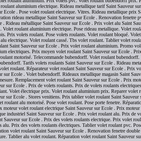
Volet roulant aluminium. Prix volets pvc. Volet roulant bubendorff prix. P
 roulant aluminium electrique. Rideau metallique tarif Saint Sauveur sur E
ur Ecole . Pose volet roulant electrique. Vitres. Rideau metallique prix S
ration rideau metallique Saint Sauveur sur Ecole . Renovation fenetre pv
 . Rideau métallique Saint Sauveur sur Ecole . Prix volet alu Saint Sauv
. Volet roulant aluminium electrique. Pose rideau metallique. Volet roula
 bois. Prix volets roulant. Pose volets roulants. Volet roulant bloqué. Vo
 alu electrique. Volet roulant cassé. Tbs volet roulant. Tablier volet rou
ulant Saint Sauveur sur Ecole . Prix volet roulant aluminium. Promo volet
ium electriques. Prix moyen volet roulant Saint Sauveur sur Ecole . Prix 
t roulant motorisé. Telecommande bubendorff. Volet roulant bubendorff. R
bubendorff. Tarifs volets roulants Saint Sauveur sur Ecole . Rideau met
let roulant. Réparateur volet roulant Saint Sauveur sur Ecole . Prix vol
sur Ecole . Volet bubendorff. Rideaux metallique magasin Saint Sauveu
 mesure. Remplacement volet roulant Saint Sauveur sur Ecole . Prix mote
 sur Ecole . Prix de volets roulants. Prix de volets roulants electriques.
ulant. Volet électrique prix. Volet roulant aluminium prix. Reparer volet 
 sur Ecole . Stores venitiens. Prix tablier volet roulant Saint Sauveur s
et roulant alu motorisé. Pose volet roulant. Pose porte fenetre. Réparati
ix moteur volet roulant electrique Saint Sauveur sur Ecole . Prix moteu
ue industriel Saint Sauveur sur Ecole . Prix volet roulant alu. Prix de vo
t Sauveur sur Ecole . Prix des volets roulants electrique. Prix volet rou
s alu. Prix des volets roulants électriques. Tablier volet roulant pvc. Po
ation volet roulant Saint Sauveur sur Ecole . Renovation fenetre double v
ure. Tablier alu volet roulant. Réparation volet roulant Saint Sauveur su