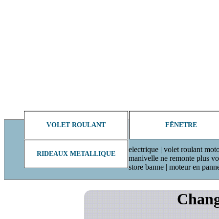
VOLET ROULANT
FÊNETRE
electrique | volet roulant moto
RIDEAUX METALLIQUE
manivelle ne remonte plus volet
store banne | moteur en pann
Chang