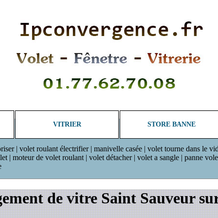
VITRIER
STORE BANNE
riser | volet roulant électrifier | manivelle casée | volet tourne dans le vi
 | moteur de volet roulant | volet détacher | volet a sangle | panne volet r
e
ement de vitre Saint Sauveur sur