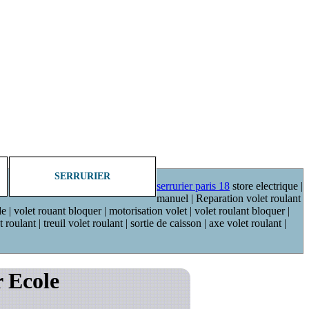
SERRURIER
serrurier paris 18
store electrique |
manuel | Reparation volet roulant
de | volet rouant bloquer | motorisation volet | volet roulant bloquer |
oulant | treuil volet roulant | sortie de caisson | axe volet roulant |
 Ecole