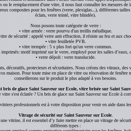
ion ou le remplacement d'une vitre, il nous faut connaître les mesures de l
x composites pour les fenêtres (verre, plexiglas...), différentes tailles 
éclats, verre teinté, vitre blindée).
Nous posons toute catégorie de verre :
• vitre armée : verre pourvu d'un treillis métallique.
vitre de sécurité : appelé verre anti effraction, il résiste au feu et aux cho
• vitre feuilletée PVB.
• vitre trempée : 5 x plus fort qu'un verre commun.
s imprimés: motif imprimé sur le verre, employé pour les salles d’eaux, c
• verre dépoli : verre translucide.
ants, décoratifs, protecteurs et sécuritaires. Nous créons des vitraux, des
 vos maison. Pour toute mise en place de vitre ou rénovation de fenêtre
conseillerons sur le produit le plus adapté à vos besoins.
bris de glace Saint Sauveur sur Ecole, vitre brisée sur Saint Sauv
 vitre s'est éclatée ? Un bris de glace sur Saint Sauveur sur Ecole à cor
itriers professionnels est à votre disposition pour venir en aide dans les
Vitrage de sécurité sur Saint Sauveur sur Ecole
.
une vitrine, il est essentiel d’y faire mettre en place un vitrage de sécurit
différents types :
souvent employé comme protection supplémentaire pour les fenêtres, balc