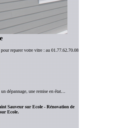
e
pour reparer votre vitre : au 01.77.62.70.08
, un dépannage, une remise en état…
 Saint Sauveur sur Ecole - Rénovation de
sur Ecole.
.