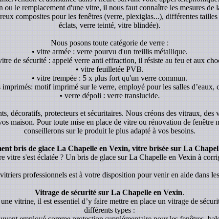
ion ou le remplacement d'une vitre, il nous faut connaître les mesures de l
x composites pour les fenêtres (verre, plexiglas...), différentes tailles 
éclats, verre teinté, vitre blindée).
Nous posons toute catégorie de verre :
• vitre armée : verre pourvu d'un treillis métallique.
vitre de sécurité : appelé verre anti effraction, il résiste au feu et aux cho
• vitre feuilletée PVB.
• vitre trempée : 5 x plus fort qu'un verre commun.
s imprimés: motif imprimé sur le verre, employé pour les salles d’eaux, c
• verre dépoli : verre translucide.
ants, décoratifs, protecteurs et sécuritaires. Nous créons des vitraux, des
 vos maison. Pour toute mise en place de vitre ou rénovation de fenêtre
conseillerons sur le produit le plus adapté à vos besoins.
t bris de glace La Chapelle en Vexin, vitre brisée sur La Chapel
re vitre s'est éclatée ? Un bris de glace sur La Chapelle en Vexin à corri
itriers professionnels est à votre disposition pour venir en aide dans les
Vitrage de sécurité sur La Chapelle en Vexin
.
une vitrine, il est essentiel d’y faire mettre en place un vitrage de sécurit
différents types :
souvent employé comme protection supplémentaire pour les fenêtres, balc