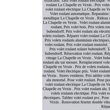
effraction. Tarif volet roulant electrique. 
roulant La Chapelle en Vexin . Prix volet 
volet roulant electrique La Chapelle en Ve
Volet roulant automatique. Reparation 
metallique La Chapelle en Vexin . Rideau m
La Chapelle en Vexin . Volet roulant alumini
roulant. Prix volet bois. Prix volets r
bubendorff. Prix volet roulant alu electri
volets roulants. Réparer volet roulant La Ch
Prix volets roulants aluminium electriques
volet roulant. Prix volet roulant motorisé
Prix volet roulant solaire bubendorff. 
bubendorff. Rénovation volet roulant. Rép
vitrage La Chapelle en Vexin . Volet bub
roulant alu sur mesure. Remplacement volet
Chapelle en Vexin . Prix de volets roulants. 
roulant. Volet électrique prix. Volet roula
en Vexin . Stores venitiens. Prix tablier vol
alu motorisé. Pose volet roulant. Pose po
volet roulant electrique La Chapelle en Ve
Chapelle en Vexin . Prix volet roulant alu. 
volets roulants electrique. Prix volet r
électriques. Tablier volet roulant pvc. Pose
Vexin . Renovation fenetre double vitrag
Répar