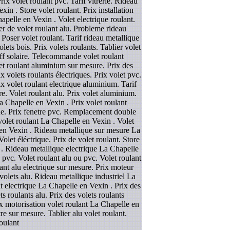
rix volet roulant pvc. Tarif vitrerie. Rideau
in . Store volet roulant. Prix installation
apelle en Vexin . Volet electrique roulant.
r de volet roulant alu. Probleme rideau
oser volet roulant. Tarif rideau metallique
ets bois. Prix volets roulants. Tablier volet
orff solaire. Telecommande volet roulant
olet roulant aluminium sur mesure. Prix des
 volets roulants électriques. Prix volet pvc.
x volet roulant electrique aluminium. Tarif
e. Volet roulant alu. Prix volet aluminium.
a Chapelle en Vexin . Prix volet roulant
que. Prix fenetre pvc. Remplacement double
olet roulant La Chapelle en Vexin . Volet
 en Vexin . Rideau metallique sur mesure La
Volet éléctrique. Prix de volet roulant. Store
n . Rideau metallique electrique La Chapelle
s pvc. Volet roulant alu ou pvc. Volet roulant
ant alu electrique sur mesure. Prix moteur
volets alu. Rideau metallique industriel La
nt electrique La Chapelle en Vexin . Prix des
ts roulants alu. Prix des volets roulants
rix motorisation volet roulant La Chapelle en
re sur mesure. Tablier alu volet roulant.
oulant