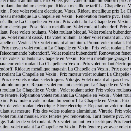
Volet roulant aluminium. Prix volets pvc. Volet roulant bubendorff prix. P
roulant aluminium electrique. Rideau metallique tarif La Chapelle en Vex
xin . Pose volet roulant electrique. Vitres. Rideau metallique prix La Ch
rideau metallique La Chapelle en Vexin . Renovation fenetre pvc. Tablie
étallique La Chapelle en Vexin . Prix volet alu La Chapelle en Vexin . P
um electrique. Pose rideau metallique. Volet roulant bubendorf. Prix vol
oulant. Pose volets roulants. Volet roulant bloqué. Volet roulant bubend
que. Volet roulant cassé. Tbs volet roulant. Tablier volet roulant alu. V
apelle en Vexin . Prix volet roulant aluminium. Promo volet roulant. Prix
. Prix moyen volet roulant La Chapelle en Vexin . Prix volet roulant. Pri
. Telecommande bubendorff. Volet roulant bubendorff. Renovation fenetr
Tarifs volets roulants La Chapelle en Vexin . Rideau metallique garage L
arateur volet roulant La Chapelle en Vexin . Prix volet roulant électri
endorff. Rideaux metallique magasin La Chapelle en Vexin . Prix pose v
 roulant La Chapelle en Vexin . Prix moteur volet roulant La Chapelle
Prix de volets roulants electriques. Vitrage. Volet roulant alu pas cher. 
nt aluminium prix. Reparer volet roulant electrique La Chapelle en Vexi
et roulant La Chapelle en Vexin . Volet roulant acier. Prix volets roulant
rte fenetre. Réparation volets roulants La Chapelle en Vexin . Volet roul
xin . Prix moteur volet roulant bubendorff La Chapelle en Vexin . Prix 
Prix de volet roulant electrique. Store électrique. Reparation volet roula
oulant sur mesure. Prix des volets roulants aluminium. Vitrerie. Prix vole
 volet roulant manuel. Prix fenetre pvc renovation. Tarif fenetre pvc. P
e. Tablier de volet roulant. Prix volet roulant pvc electrique. Prix fenet
ation volet roulant La Chapelle en Vexin . Prix fenetre pvc avec volet r