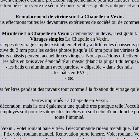
re trempé est un verre de sécurité conservant ses qualités optiques et aco
Remplacement de vitrine sur La Chapelle en Vexin.
s effectuons toutes les devantures extérieures de société ou de comme
Miroiterie La Chapelle en Vexin
: demandez un devis, il est gratuit.
Vitrages simples
La Chapelle en Vexin.
s types de vitrage simple existent, en effet il y a différentes épaisseurs p
rouve du 2 mm pour les cadres photos jusqu’à 10 mm pour les vitrines de p
ieurs châssis peuvent accueillir ces vitrages. Nous possédons effectivem
- les bâtis en bois avec étanchéité au mastic (blanc la plupart du temps),
- les bâtis en aluminium avec parclose « clipsable » dans des rails,
- les bâtis en PVC,
- etc.
es fenêtres pendant des travaux tout comme à la fixation du vitrage qu’el
Verres imprimés La Chapelle en Vexin.
écoration, mais ils ont également une qualité très pratique telle l’occul
 employés soit pour le vitrage des fenêtres ou soit celui d'une douche pou
toute l’intimité.
n Vexin . Volet roulant baie vitrée. Telecommande rideau metallique. Ta
 Prix volet roulant manuel. Renovation porte fenetre. Volet roulant. Vole