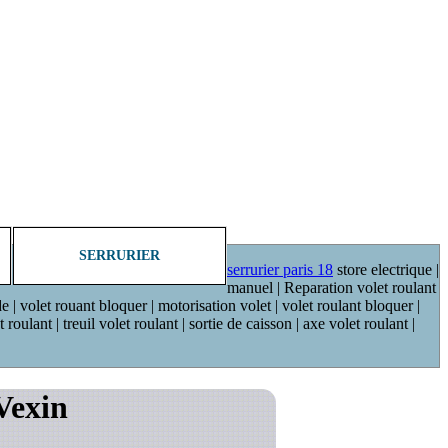
SERRURIER
serrurier paris 18
store electrique |
manuel | Reparation volet roulant
de | volet rouant bloquer | motorisation volet | volet roulant bloquer |
oulant | treuil volet roulant | sortie de caisson | axe volet roulant |
Vexin