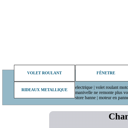
VOLET ROULANT
FÊNETRE
electrique | volet roulant moto
RIDEAUX METALLIQUE
manivelle ne remonte plus volet
store banne | moteur en pann
Chan