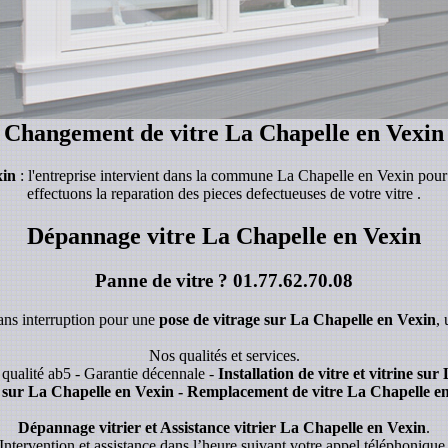
Changement de vitre La Chapelle en Vexin
xin
: l'entreprise intervient dans la commune La Chapelle en Vexin pour 
effectuons la reparation des pieces defectueuses de votre vitre .
Dépannage vitre La Chapelle en Vexin
Panne de vitre ?
01.77.62.70.08
sans interruption pour une
pose de vitrage sur La Chapelle en Vexin
,
Nos qualités et services.
qualité ab5 - Garantie décennale -
Installation de vitre et vitrine su
 sur La Chapelle en Vexin - Remplacement de vitre La Chapelle en
Dépannage vitrier et Assistance vitrier La Chapelle en Vexin
.
Intervention et assistance dans l’heure suivant votre appel téléphonique