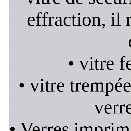
effraction, il
• vitre 
• vitre trempée
verr
• Verres imprim