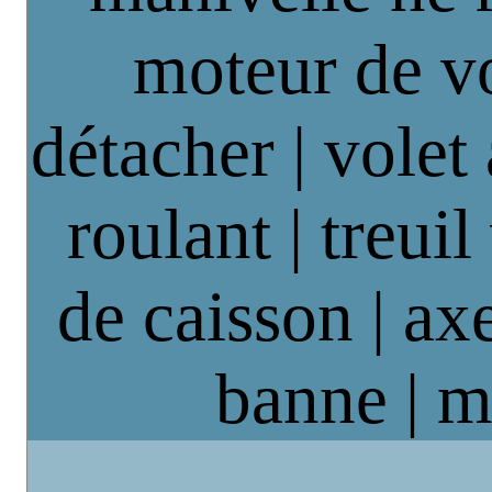
moteur de vo
détacher | volet
roulant | treuil
de caisson | axe
banne | m