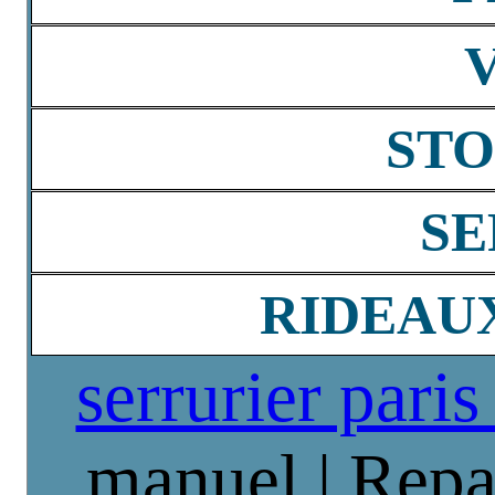
STO
SE
RIDEAU
serrurier paris
manuel | Repa