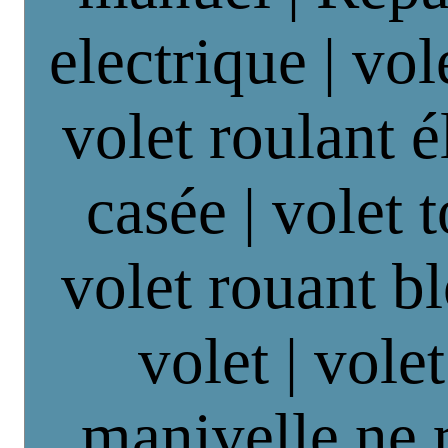
electrique | vol
volet roulant é
casée | volet 
volet rouant b
volet | vole
manivelle ne 