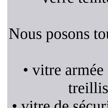
Nous posons tou
• vitre armée
treill
• vitre de sécur