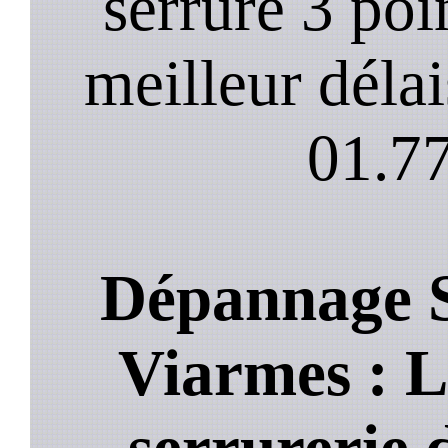
serrure 3 poi
meilleur déla
01.77
Dépannage S
Viarmes : Le
serrurerie 