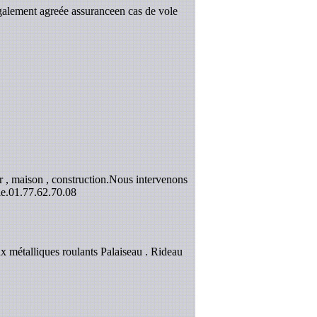
galement agreée assuranceen cas de vole
 , maison , construction.Nous intervenons
e.
01.77.62.70.08
x métalliques roulants Palaiseau . Rideau