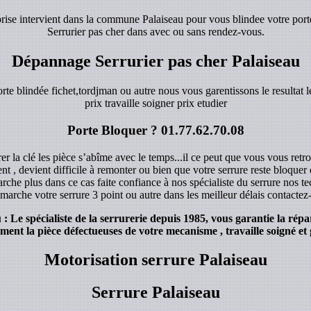
eprise intervient dans la commune Palaiseau pour vous blindee votre port
Serrurier pas cher dans avec ou sans rendez-vous.
Dépannage Serrurier pas cher Palaiseau
orte blindée fichet,tordjman ou autre nous vous garentissons le resultat le
prix travaille soigner prix etudier
Porte Bloquer ?
01.77.62.70.08
r la clé les pièce s’abîme avec le temps...il ce peut que vous vous retro
ent , devient difficile à remonter ou bien que votre serrure reste bloque
rche plus dans ce cas faite confiance à nos spécialiste du serrure nos 
marche votre serrure 3 point ou autre dans les meilleur délais contacte
 Le spécialiste de la serrurerie depuis 1985, vous garantie la répa
ent la pièce défectueuses de votre mecanisme , travaille soigné et 
Motorisation serrure Palaiseau
Serrure Palaiseau