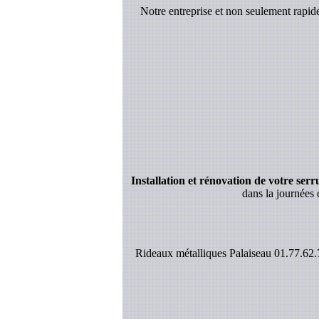
Notre entreprise et non seulement rapi
Installation et rénovation de votre serrur
dans la journées 
Rideaux métalliques Palaiseau 01.77.62.7