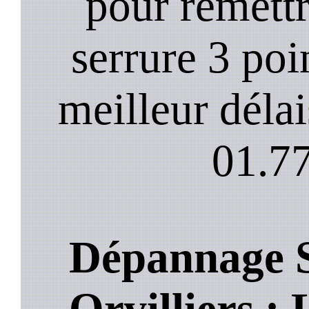
pour remett
serrure 3 poi
meilleur déla
01.77
Dépannage S
Orvilliers : 