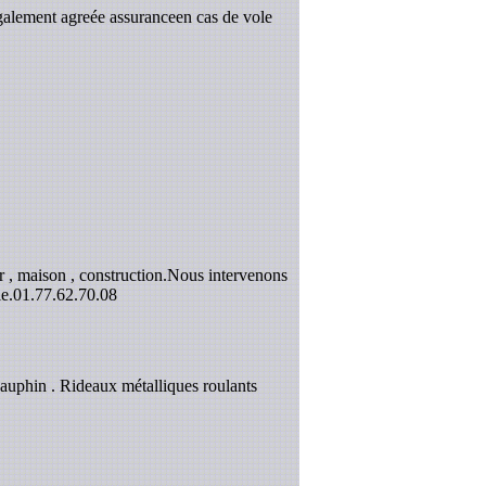
galement agreée assuranceen cas de vole
 , maison , construction.Nous intervenons
e.
01.77.62.70.08
uphin . Rideaux métalliques roulants