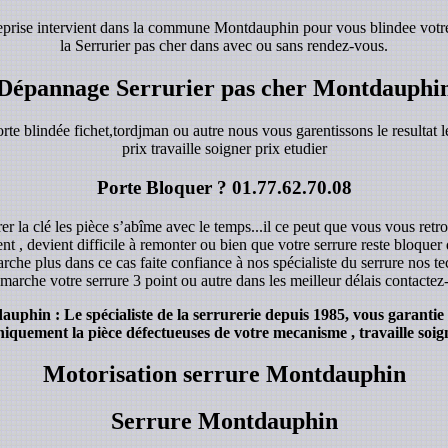
reprise intervient dans la commune Montdauphin pour vous blindee votre
la Serrurier pas cher dans avec ou sans rendez-vous.
Dépannage Serrurier pas cher Montdauphi
orte blindée fichet,tordjman ou autre nous vous garentissons le resultat le
prix travaille soigner prix etudier
Porte Bloquer ?
01.77.62.70.08
r la clé les pièce s’abîme avec le temps...il ce peut que vous vous retro
ent , devient difficile à remonter ou bien que votre serrure reste bloque
rche plus dans ce cas faite confiance à nos spécialiste du serrure nos 
marche votre serrure 3 point ou autre dans les meilleur délais contacte
hin : Le spécialiste de la serrurerie depuis 1985, vous garantie 
iquement la pièce défectueuses de votre mecanisme , travaille soign
Motorisation serrure Montdauphin
Serrure Montdauphin