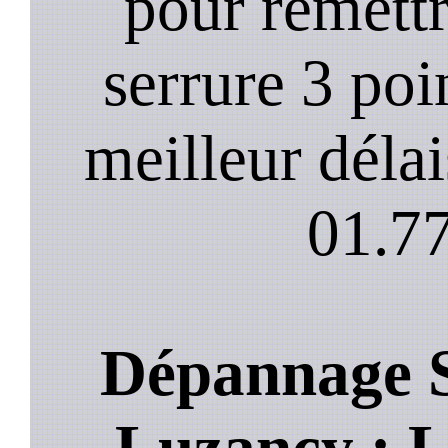
pour remett
serrure 3 poi
meilleur déla
01.77
Dépannage S
Luzancy : Le