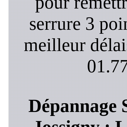
pour remett
serrure 3 poi
meilleur déla
01.77
Dépannage S
Jossigny : L